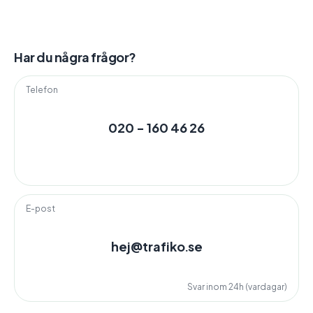
Har du några frågor?
Telefon
020 - 160 46 26
E-post
hej@trafiko.se
Svar inom 24h (vardagar)