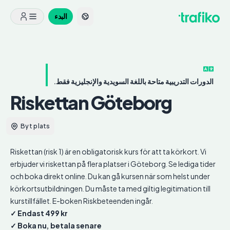
البدء
الدورات التدريبية متاحة باللغة السويدية والإنجليزية فقط.
Riskettan
Göteborg
Byt plats
Riskettan (risk 1) är en obligatorisk kurs för att ta körkort. Vi
erbjuder vi riskettan på flera platser i Göteborg. Se lediga tider
och boka direkt online. Du kan gå kursen när som helst under
körkortsutbildningen. Du måste ta med giltig legitimation till
kurstillfället. E-boken Riskbeteenden ingår.
✓ Endast 499 kr
✓ Boka nu, betala senare