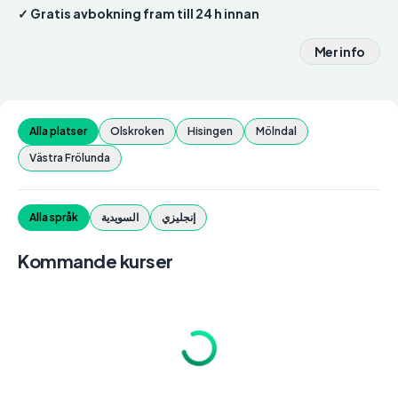
✓ Gratis avbokning fram till 24 h innan
Mer info
Alla platser
Olskroken
Hisingen
Mölndal
Västra Frölunda
إنجليزي
السويدية
Alla språk
Kommande kurser