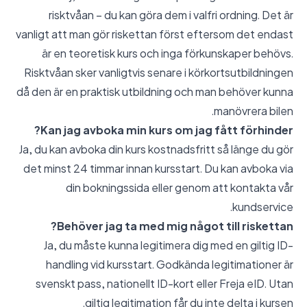
risktvåan – du kan göra dem i valfri ordning. Det är
vanligt att man gör riskettan först eftersom det endast
är en teoretisk kurs och inga förkunskaper behövs.
Risktvåan sker vanligtvis senare i körkortsutbildningen
då den är en praktisk utbildning och man behöver kunna
manövrera bilen.
Kan jag avboka min kurs om jag fått förhinder?
Ja, du kan avboka din kurs kostnadsfritt så länge du gör
det minst 24 timmar innan kursstart. Du kan avboka via
din bokningssida eller genom att kontakta vår
kundservice.
Behöver jag ta med mig något till riskettan?
Ja, du måste kunna legitimera dig med en giltig ID-
handling vid kursstart. Godkända legitimationer är
svenskt pass, nationellt ID-kort eller Freja eID. Utan
giltig legitimation får du inte delta i kursen.