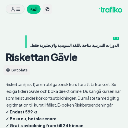
البدء
الدورات التدريبية متاحة باللغة السويدية والإنجليزية فقط.
Riskettan
Gävle
Byt plats
Riskettan (risk 1) är en obligatorisk kurs för att ta körkort. Se
lediga tider i Gävle och boka direkt online. Du kan gå kursen när
som helst under körkortsutbildningen. Du måste ta med giltig
legitimation till kurstillfället. E-boken Riskbeteenden ingår.
✓ Endast 599 kr
✓ Boka nu, betala senare
✓ Gratis avbokning fram till 24 h innan