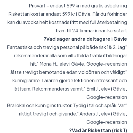
Prisvärt – endast 599 kr med gratis avbokning
Riskettan kostar endast 599 kr i Gävle. Får du förhinder
kan du avboka helt kostnadsfritt med full återbetalning
fram till 24 timmar innan kursstart.
Vad säger andra deltagare i Gävle?
“Fantastiska och trevliga personal på både risk 1& 2. Jag
rekommenderar alla som vill utbilda trafikutbildningar
hit.” Mona H., elev i Gävle,
Google-recension
“Jätte trevligt bemötande edan vid dörren och väldigt
kunnig lärare. Läraren gjorde lektionen intressant och
lättsam. Rekommenderas varmt.” Emil J., elev i Gävle,
Google-recension
“Bra lokal och kunnig instruktör. Tydlig i tal och språk. Var
riktigt trevligt och givande.” Anders J., elev i Gävle,
Google-recension
Vad är Riskettan (risk 1)?