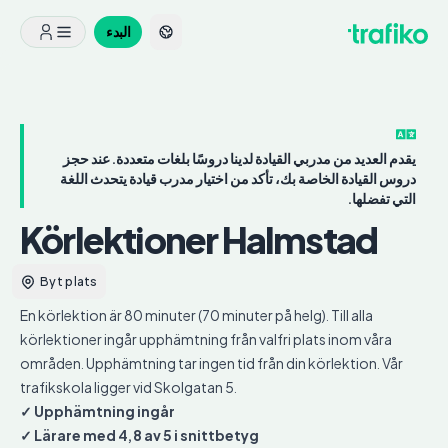
البدء
يقدم العديد من مدربي القيادة لدينا دروسًا بلغات متعددة. عند حجز
دروس القيادة الخاصة بك، تأكد من اختيار مدرب قيادة يتحدث اللغة
التي تفضلها.
Körlektioner Halmstad
Byt plats
En körlektion är 80 minuter (70 minuter på helg). Till alla
körlektioner ingår upphämtning från valfri plats inom våra
områden. Upphämtning tar ingen tid från din körlektion. Vår
trafikskola ligger vid Skolgatan 5.
✓ Upphämtning ingår
✓ Lärare med 4,8 av 5 i snittbetyg