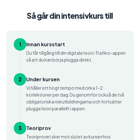
Så går din intensivkurs till
1
Innan kursstart
Du får tillgång till din digitala teori i Trafiko-appen
så att du kan börja plugga direkt.
2
Under kursen
Vi håller ett högt tempo med cirka 1–2
körlektioner per dag. Du genomför också de två
obligatoriska riskutbildningarna och fortsätter
plugga teori parallellt i appen.
3
Teoriprov
Teoriprovet sker mot slutet av kursen hos