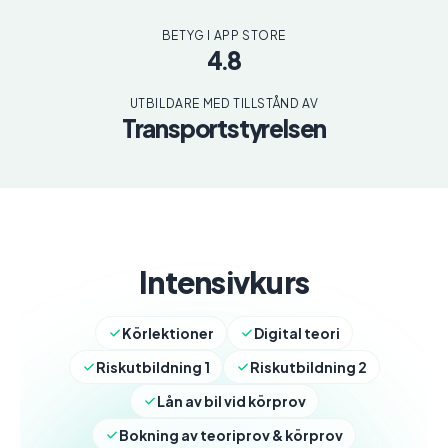
BETYG I APP STORE
4.8
UTBILDARE MED TILLSTÅND AV
Transportstyrelsen
Intensivkurs
Körlektioner
Digital teori
Riskutbildning 1
Riskutbildning 2
Lån av bil vid körprov
Bokning av teoriprov & körprov