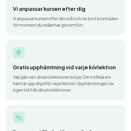
Vi anpassar kursen efter dig
Vi anpassar kursen efter din nivå och tar bort kostnaden
för moment du redan har genomfört.
Gratis upphämtning vid varje körlektion
Välj själv vart dina körlektioner börjar. Din trafiklärare
hämtar upp dig inför varje lektion. Upphämtningen tar
ingen tid från dina körlektioner.