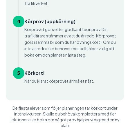
Trafikverket.
4
Körprov (uppkörning)
Körprovet görs efter godkänt teoriprov. Din
trafiklärare stämmer av att du är redo. Körprovet
görs i samma bil som du har övningskört i. Om du
inte är redo eller behöver mer tid hjälper vi dig att
boka om och planera nästa steg.
5
Körkort!
När du klarat körprovet är målet nått.
De flesta elever som följer planeringen tar körkort under
intensivkursen. Skulle du behöva komplettera med fler
lektioner eller boka om något prov hjälper vi dig med en ny
plan.