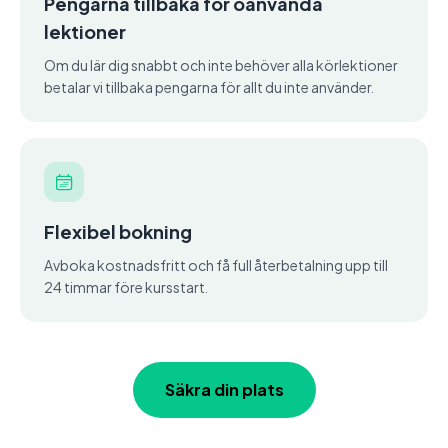
Pengarna tillbaka för oanvända
lektioner
Om du lär dig snabbt och inte behöver alla körlektioner
betalar vi tillbaka pengarna för allt du inte använder.
Flexibel bokning
Avboka kostnadsfritt och få full återbetalning upp till
24 timmar före kursstart.
Säkra din plats