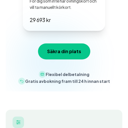
För dig som inte har övningskört och
vill ta manuellt körkort.
29 693 kr
Säkra din plats
Flexibel delbetalning
Gratis avbokning fram till 24 h innan start