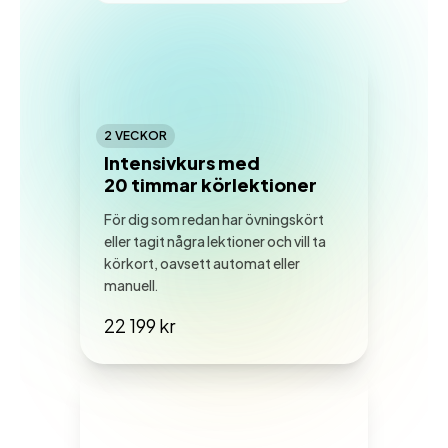
2 VECKOR
Intensivkurs med
20 timmar körlektioner
För dig som redan har övningskört
eller tagit några lektioner och vill ta
körkort, oavsett automat eller
manuell.
22 199 kr