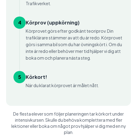
Trafikverket.
4
Körprov (uppkörning)
Körprovet görs efter godkänt teoriprov. Din
trafiklärare stämmer av att du är redo. Körprovet
görs i samma bil som du har övningskört i. Om du
inte är redo eller behöver mer tid hjälper vi dig att
boka om och planera nästa steg.
5
Körkort!
När du klarat körprovet är målet nått.
De flesta elever som följer planeringen tar körkort under
intensivkursen. Skulle du behöva komplettera med fler
lektioner eller boka om något prov hjälper vi dig med en ny
plan.