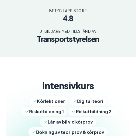
BETYG I APP STORE
4.8
UTBILDARE MED TILLSTÅND AV
Transportstyrelsen
Intensivkurs
Körlektioner
Digital teori
Riskutbildning 1
Riskutbildning 2
Lån av bil vid körprov
Bokning av teoriprov & körprov