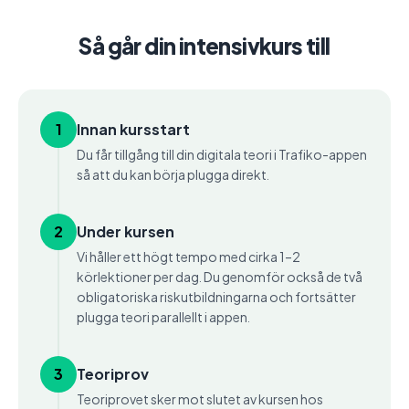
Så går din intensivkurs till
1
Innan kursstart
Du får tillgång till din digitala teori i Trafiko-appen
så att du kan börja plugga direkt.
2
Under kursen
Vi håller ett högt tempo med cirka 1–2
körlektioner per dag. Du genomför också de två
obligatoriska riskutbildningarna och fortsätter
plugga teori parallellt i appen.
3
Teoriprov
Teoriprovet sker mot slutet av kursen hos