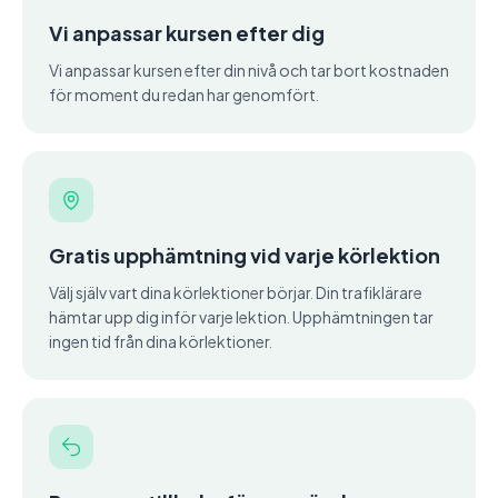
Vi anpassar kursen efter dig
Vi anpassar kursen efter din nivå och tar bort kostnaden
för moment du redan har genomfört.
Gratis upphämtning vid varje körlektion
Välj själv vart dina körlektioner börjar. Din trafiklärare
hämtar upp dig inför varje lektion. Upphämtningen tar
ingen tid från dina körlektioner.