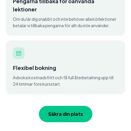
Pengarna tillbaka för oanvända
lektioner
Om du lär dig snabbt och inte behöver alla körlektioner
betalar vi tillbaka pengarna för allt du inte använder.
Flexibel bokning
Avboka kostnadsfritt och få full återbetalning upp till
24 timmar före kursstart.
Säkra din plats