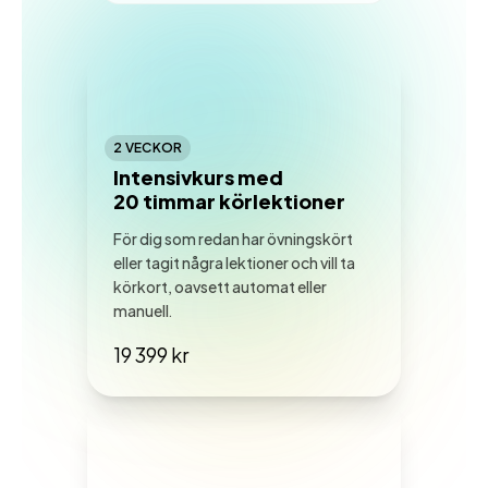
2 VECKOR
Intensivkurs med
20 timmar körlektioner
För dig som redan har övningskört
eller tagit några lektioner och vill ta
körkort, oavsett automat eller
manuell.
19 399 kr