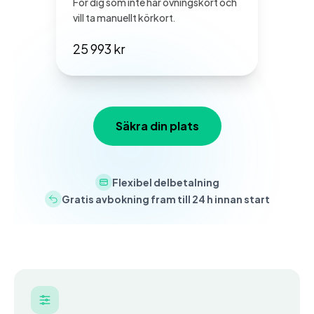
För dig som inte har övningskört och
vill ta manuellt körkort.
25 993 kr
Säkra din plats
Flexibel delbetalning
Gratis avbokning fram till 24 h innan start