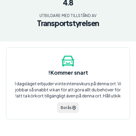
4.8
UTBILDARE MED TILLSTÅND AV
Transportstyrelsen
Kommer snart!
I dagsläget erbjuder vi inte intensivkurs på denna ort. Vi
jobbar så snabbt vi kan för att göra allt du behöver för
att ta körkort tillgängligt även på denna ort. Håll utkik!
Borås