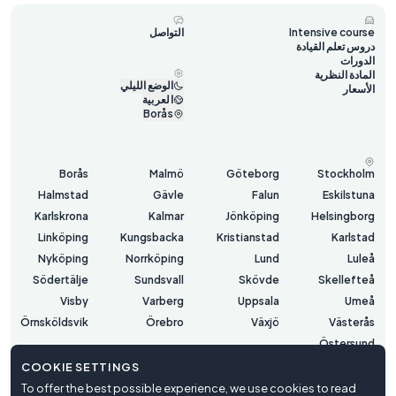
Intensive course
التواصل
دروس تعلم القيادة
الدورات
المادة النظرية
الوضع الليلي
الأسعار
العربية
Borås
Borås
Malmö
Göteborg
Stockholm
Halmstad
Gävle
Falun
Eskilstuna
Karlskrona
Kalmar
Jönköping
Helsingborg
Linköping
Kungsbacka
Kristianstad
Karlstad
Nyköping
Norrköping
Lund
Luleå
Södertälje
Sundsvall
Skövde
Skellefteå
Visby
Varberg
Uppsala
Umeå
Örnsköldsvik
Örebro
Växjö
Västerås
Östersund
COOKIE SETTINGS
To offer the best possible experience, we use cookies to read