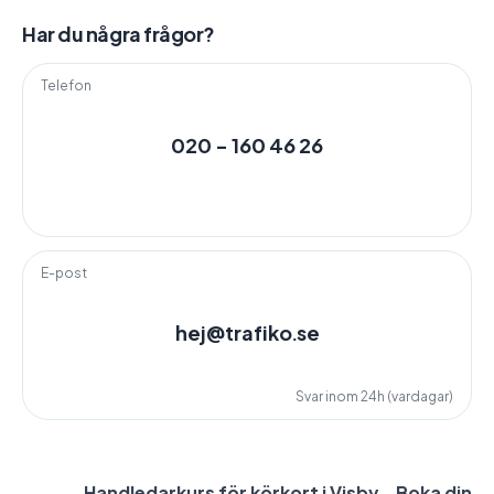
Har du några frågor?
Telefon
020 - 160 46 26
E-post
hej@trafiko.se
Svar inom 24h (vardagar)
Handledarkurs för körkort i Visby – Boka din