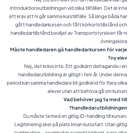
introduktionsutbildningen vid olika tillfällen. Det är inte
ett krav att ni går samma kurstillfälle. Så länge båda har
gått handledarkursen och fått körkortstillstånd och
handledartillstånd beviljat av Transportstyrelsen får ni
övningsköra.
Måste handledaren gå handledarkursen för varje
ny elev?
Nej, det krävs inte. Ett godkänt deltagande i en
handledarutbildning är giltigt i fem år. Under denna
period kan samma handledare bli godkänd för flera olika
elever utan att behöva gå om kursen.
Vad behöver jag ta med till
handledarutbildningen?
Du måste ta med en giltig ID-handling till kursen.
Legitimering sker på plats innan kursstart. Utan giltig
legitimation – exempelvis svenskt körkort, pass eller