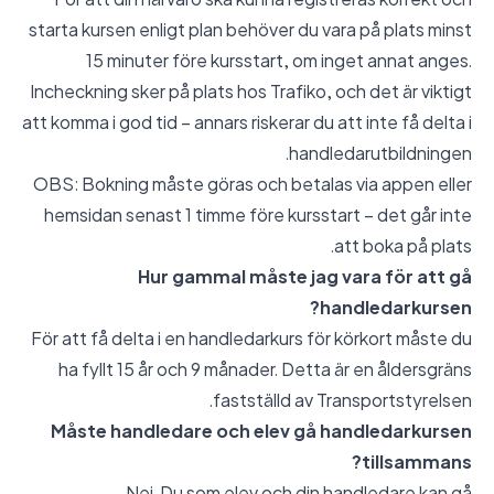
starta kursen enligt plan behöver du vara på plats minst
15 minuter före kursstart, om inget annat anges.
Incheckning sker på plats hos Trafiko, och det är viktigt
att komma i god tid – annars riskerar du att inte få delta i
handledarutbildningen.
OBS: Bokning måste göras och betalas via appen eller
hemsidan senast 1 timme före kursstart – det går inte
att boka på plats.
Hur gammal måste jag vara för att gå
handledarkursen?
För att få delta i en handledarkurs för körkort måste du
ha fyllt 15 år och 9 månader. Detta är en åldersgräns
fastställd av Transportstyrelsen.
Måste handledare och elev gå handledarkursen
tillsammans?
Nej. Du som elev och din handledare kan gå