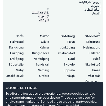
دروس تعلم القيادة
الدورات
المادة النظرية
الوضع الليلي
الأسعار
العربية
Visby
Borås
Malmö
Göteborg
Stockholm
Halmstad
Gävle
Falun
Eskilstuna
Karlskrona
Kalmar
Jönköping
Helsingborg
Linköping
Kungsbacka
Kristianstad
Karlstad
Nyköping
Norrköping
Lund
Luleå
Södertälje
Sundsvall
Skövde
Skellefteå
Visby
Varberg
Uppsala
Umeå
Örnsköldsvik
Örebro
Växjö
Västerås
Östersund
COOKIE SETTINGS
To offer the best possible experience, we use cookies to read
شروط الاستخدام
and store information on your device. These are also used for
سياسة الخصوصية
analysis and marketing. Some of these are third-party cookies,
Cookie Settings
which means that data will be transferred to a third-party