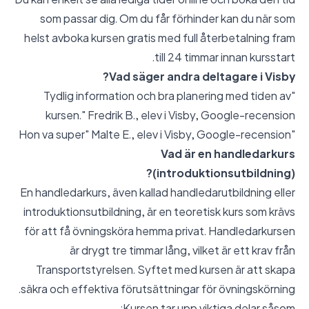
som passar dig. Om du får förhinder kan du när som
helst avboka kursen gratis med full återbetalning fram
till 24 timmar innan kursstart.
Vad säger andra deltagare i Visby?
"Tydlig information och bra planering med tiden av
kursen." Fredrik B., elev i Visby,
Google-recension
Google-recension
"Hon va super" Malte E., elev i Visby,
Vad är en handledarkurs
(introduktionsutbildning)?
En handledarkurs, även kallad handledarutbildning eller
introduktionsutbildning, är en teoretisk kurs som krävs
för att få övningsköra hemma privat. Handledarkursen
är drygt tre timmar lång, vilket är ett krav från
Transportstyrelsen. Syftet med kursen är att skapa
säkra och effektiva förutsättningar för övningskörning.
Kursen tar upp viktiga delar såsom: