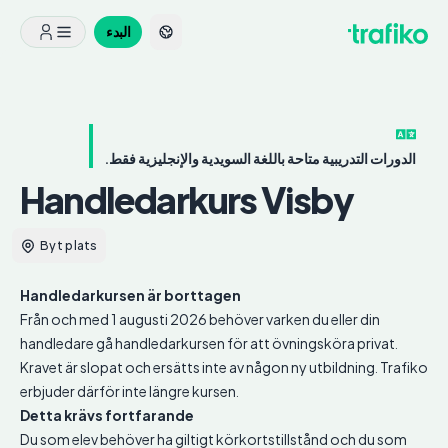
البدء
الدورات التدريبية متاحة باللغة السويدية والإنجليزية فقط.
Handledarkurs
Visby
Byt plats
Handledarkursen är borttagen
Från och med 1 augusti 2026 behöver varken du eller din
handledare gå handledarkursen för att övningsköra privat.
Kravet är slopat och ersätts inte av någon ny utbildning. Trafiko
erbjuder därför inte längre kursen.
Detta krävs fortfarande
Du som elev behöver ha giltigt körkortstillstånd och du som