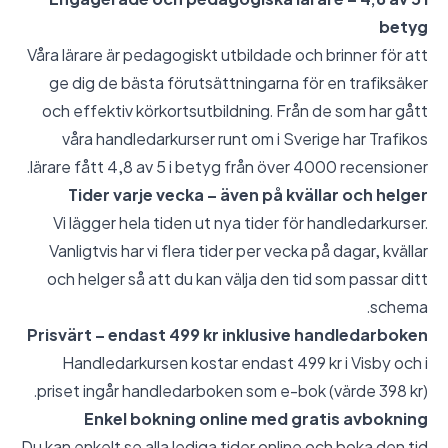
betyg
Våra lärare är pedagogiskt utbildade och brinner för att
ge dig de bästa förutsättningarna för en trafiksäker
och effektiv körkortsutbildning. Från de som har gått
våra handledarkurser runt om i Sverige har Trafikos
lärare fått 4,8 av 5 i betyg från över 4000 recensioner.
Tider varje vecka – även på kvällar och helger
Vi lägger hela tiden ut nya tider för handledarkurser.
Vanligtvis har vi flera tider per vecka på dagar, kvällar
och helger så att du kan välja den tid som passar ditt
schema.
Prisvärt – endast 499 kr inklusive handledarboken
Handledarkursen kostar endast 499 kr i Visby och i
priset ingår handledarboken som e-bok (värde 398 kr).
Enkel bokning online med gratis avbokning
Du kan enkelt se alla lediga tider online och boka den tid