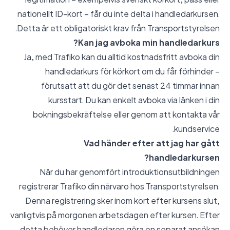
nationellt ID-kort – får du inte delta i handledarkursen.
Detta är ett obligatoriskt krav från Transportstyrelsen.
Kan jag avboka min handledarkurs?
Ja, med Trafiko kan du alltid kostnadsfritt avboka din
handledarkurs för körkort om du får förhinder –
förutsatt att du gör det senast 24 timmar innan
kursstart. Du kan enkelt avboka via länken i din
bokningsbekräftelse eller genom att kontakta vår
kundservice.
Vad händer efter att jag har gått
handledarkursen?
När du har genomfört introduktionsutbildningen
registrerar Trafiko din närvaro hos Transportstyrelsen.
Denna registrering sker inom kort efter kursens slut,
vanligtvis på morgonen arbetsdagen efter kursen. Efter
detta behöver handledaren göra en separat ansökan