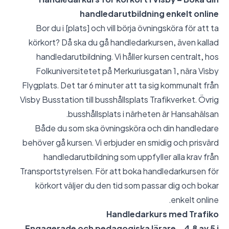
handledarutbildning enkelt online
Bor du i [plats] och vill börja övningsköra för att ta
körkort? Då ska du gå handledarkursen, även kallad
handledarutbildning. Vi håller kursen centralt, hos
Folkuniversitetet på Merkuriusgatan 1, nära Visby
Flygplats. Det tar 6 minuter att ta sig kommunalt från
Visby Busstation till busshållsplats Trafikverket. Övrig
busshållsplats i närheten är Hansahälsan.
Både du som ska övningsköra och din handledare
behöver gå kursen. Vi erbjuder en smidig och prisvärd
handledarutbildning som uppfyller alla krav från
Transportstyrelsen. För att boka handledarkursen för
körkort väljer du den tid som passar dig och bokar
enkelt online.
Handledarkurs med Trafiko
Engagerade och pedagogiska lärare – 4,8 av 5 i