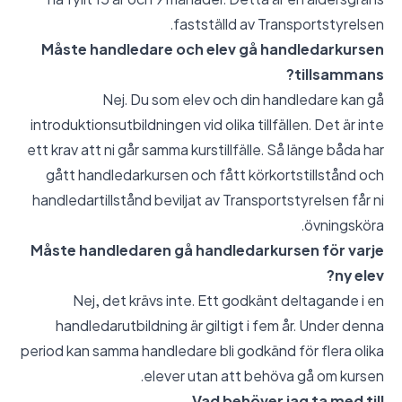
fastställd av Transportstyrelsen.
Måste handledare och elev gå handledarkursen
tillsammans?
Nej. Du som elev och din handledare kan gå
introduktionsutbildningen vid olika tillfällen. Det är inte
ett krav att ni går samma kurstillfälle. Så länge båda har
gått handledarkursen och fått körkortstillstånd och
handledartillstånd beviljat av Transportstyrelsen får ni
övningsköra.
Måste handledaren gå handledarkursen för varje
ny elev?
Nej, det krävs inte. Ett godkänt deltagande i en
handledarutbildning är giltigt i fem år. Under denna
period kan samma handledare bli godkänd för flera olika
elever utan att behöva gå om kursen.
Vad behöver jag ta med till