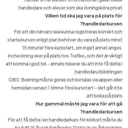
handledare och elever som ska övningsköra privat.
Vilken tid ska jag vara på plats för
handledarkursen?
För att din närvaro ska kunna registreras korrekt och
starta kursen enligt plan behöver du vara på plats minst
15 minuter före kursstart, om inget annat anges.
Incheckning sker på plats hos Trafiko, och det är viktigt
att komma i god tid – annars riskerar du att inte få delta i
handledarutbildningen.
OBS: Bokning måste göras och betalas via appen eller
hemsidan senast 1 timme före kursstart – det går inte
att boka på plats.
Hur gammal måste jag vara för att gå
handledarkursen?
För att få delta i en handledarkurs för körkort måste du
ha fyllt 15 år och 9 månader. Detta är en åldersgräns