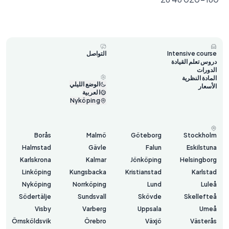
Intensive course
التواصل
دروس تعلم القيادة
الدورات
المادة النظرية
الوضع الليلي
الأسعار
العربية
Nyköping
Borås
Malmö
Göteborg
Stockholm
Halmstad
Gävle
Falun
Eskilstuna
Karlskrona
Kalmar
Jönköping
Helsingborg
Linköping
Kungsbacka
Kristianstad
Karlstad
Nyköping
Norrköping
Lund
Luleå
Södertälje
Sundsvall
Skövde
Skellefteå
Visby
Varberg
Uppsala
Umeå
Örnsköldsvik
Örebro
Växjö
Västerås