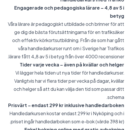
Engagerade och pedagogiska lärare – 4,8 av 5 i
betyg
Våra lärare är pedagogiskt utbildade och brinner för att
ge dig de bästa förutsättningarna för en trafiksäker
och effektiv körkortsutbildning. Från de som har gått
våra handledarkurser runt om i Sverige har Trafikos
lärare fått 4,8 av 5 i betyg från över 4000 recensioner.
Tider varje vecka – även på kvällar och helger
Vi lägger hela tiden ut nya tider för handledarkurser.
Vanligtvis har vi flera tider per vecka på dagar, kvällar
och helger så att du kan välja den tid som passar ditt
schema.
Prisvärt – endast 299 kr inklusive handledarboken
Handledarkursen kostar endast 299 kr i Nyköping och i
priset ingår handledarboken som e-bok (värde 398 kr).
Enkel bokning online med gratis avbokning