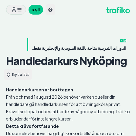
البدء
الدورات التدريبية متاحة باللغة السويدية والإنجليزية فقط.
Handledarkurs
Nyköping
Byt plats
Handledarkursen är borttagen
Från och med 1 augusti 2026 behöver varken du eller din
handledare gå handledarkursen för att övningsköra privat.
Kravet är slopat och ersätts inte av någon ny utbildning. Trafiko
erbjuder därför inte längre kursen.
Detta krävs fortfarande
Du som elev behöver ha giltigt körkortstillstånd och du som