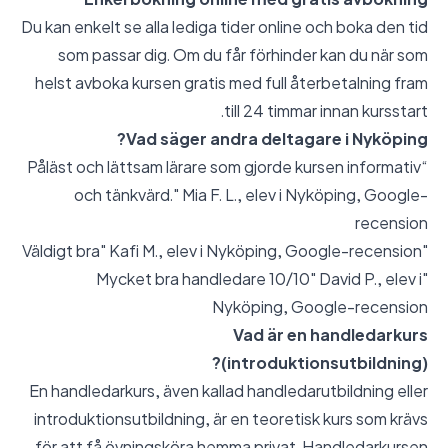
Du kan enkelt se alla lediga tider online och boka den tid
som passar dig. Om du får förhinder kan du när som
helst avboka kursen gratis med full återbetalning fram
till 24 timmar innan kursstart.
Vad säger andra deltagare i Nyköping?
“Påläst och lättsam lärare som gjorde kursen informativ
och tänkvärd." Mia F. L., elev i Nyköping,
Google-
recension
Google-recension
"Väldigt bra" Kafi M., elev i Nyköping,
"Mycket bra handledare 10/10" David P., elev i
Nyköping,
Google-recension
Vad är en handledarkurs
(introduktionsutbildning)?
En handledarkurs, även kallad handledarutbildning eller
introduktionsutbildning, är en teoretisk kurs som krävs
för att få övningsköra hemma privat. Handledarkursen