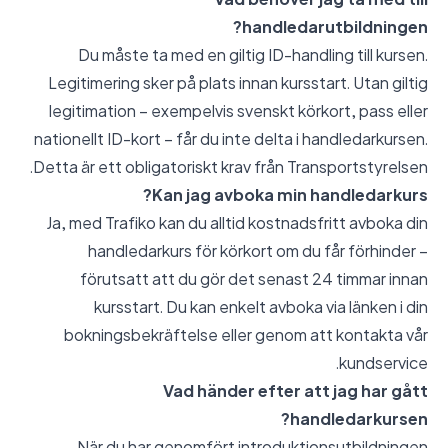
handledarutbildningen?
Du måste ta med en giltig ID-handling till kursen.
Legitimering sker på plats innan kursstart. Utan giltig
legitimation – exempelvis svenskt körkort, pass eller
nationellt ID-kort – får du inte delta i handledarkursen.
Detta är ett obligatoriskt krav från Transportstyrelsen.
Kan jag avboka min handledarkurs?
Ja, med Trafiko kan du alltid kostnadsfritt avboka din
handledarkurs för körkort om du får förhinder –
förutsatt att du gör det senast 24 timmar innan
kursstart. Du kan enkelt avboka via länken i din
bokningsbekräftelse eller genom att kontakta vår
kundservice.
Vad händer efter att jag har gått
handledarkursen?
När du har genomfört introduktionsutbildningen