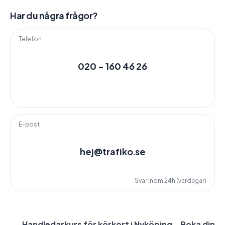
Har du några frågor?
Telefon
020 - 160 46 26
E-post
hej@trafiko.se
Svar inom 24h (vardagar)
Handledarkurs för körkort i Nyköping – Boka din