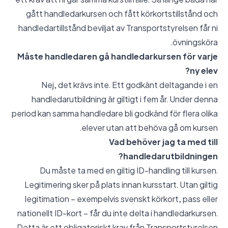
gått handledarkursen och fått körkortstillstånd och
handledartillstånd beviljat av Transportstyrelsen får ni
övningsköra.
Måste handledaren gå handledarkursen för varje
ny elev?
Nej, det krävs inte. Ett godkänt deltagande i en
handledarutbildning är giltigt i fem år. Under denna
period kan samma handledare bli godkänd för flera olika
elever utan att behöva gå om kursen.
Vad behöver jag ta med till
handledarutbildningen?
Du måste ta med en giltig ID-handling till kursen.
Legitimering sker på plats innan kursstart. Utan giltig
legitimation – exempelvis svenskt körkort, pass eller
nationellt ID-kort – får du inte delta i handledarkursen.
Detta är ett obligatoriskt krav från Transportstyrelsen.