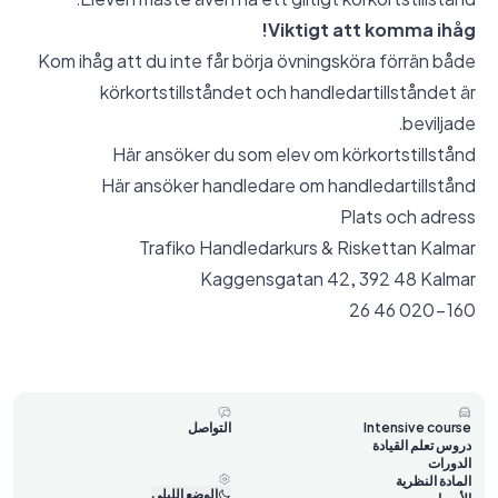
Viktigt att komma ihåg!
Kom ihåg att du inte får börja övningsköra förrän både
körkortstillståndet och handledartillståndet är
beviljade.
Här ansöker du som elev om körkortstillstånd
Här ansöker handledare om handledartillstånd
Plats och adress
Trafiko Handledarkurs & Riskettan Kalmar
Kaggensgatan 42, 392 48 Kalmar
020-160 46 26
Intensive course
التواصل
دروس تعلم القيادة
الدورات
المادة النظرية
الوضع الليلي