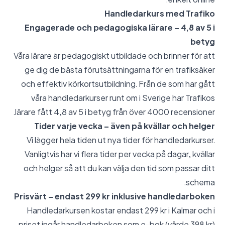
Handledarkurs med Trafiko
Engagerade och pedagogiska lärare – 4,8 av 5 i
betyg
Våra lärare är pedagogiskt utbildade och brinner för att
ge dig de bästa förutsättningarna för en trafiksäker
och effektiv körkortsutbildning. Från de som har gått
våra handledarkurser runt om i Sverige har Trafikos
lärare fått 4,8 av 5 i betyg från över 4000 recensioner.
Tider varje vecka – även på kvällar och helger
Vi lägger hela tiden ut nya tider för handledarkurser.
Vanligtvis har vi flera tider per vecka på dagar, kvällar
och helger så att du kan välja den tid som passar ditt
schema.
Prisvärt – endast 299 kr inklusive handledarboken
Handledarkursen kostar endast 299 kr i Kalmar och i
priset ingår handledarboken som e-bok (värde 398 kr).