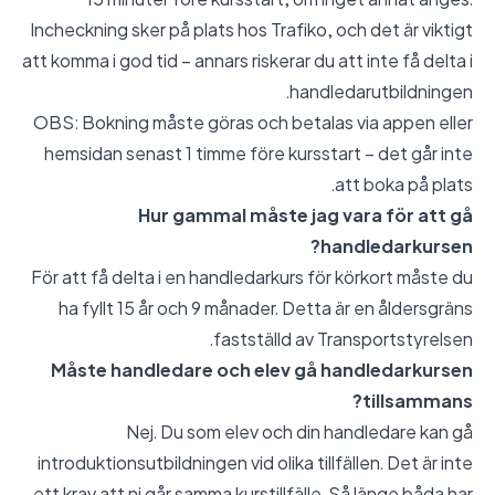
Incheckning sker på plats hos Trafiko, och det är viktigt
att komma i god tid – annars riskerar du att inte få delta i
handledarutbildningen.
OBS: Bokning måste göras och betalas via appen eller
hemsidan senast 1 timme före kursstart – det går inte
att boka på plats.
Hur gammal måste jag vara för att gå
handledarkursen?
För att få delta i en handledarkurs för körkort måste du
ha fyllt 15 år och 9 månader. Detta är en åldersgräns
fastställd av Transportstyrelsen.
Måste handledare och elev gå handledarkursen
tillsammans?
Nej. Du som elev och din handledare kan gå
introduktionsutbildningen vid olika tillfällen. Det är inte
ett krav att ni går samma kurstillfälle. Så länge båda har