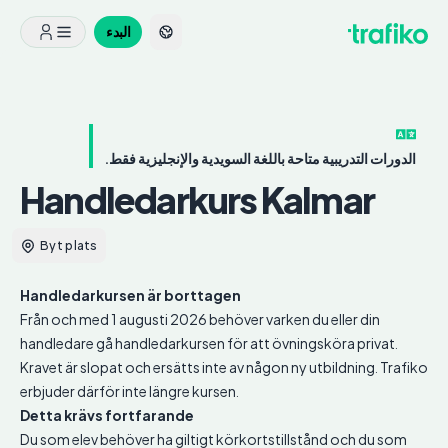
البدء
الدورات التدريبية متاحة باللغة السويدية والإنجليزية فقط.
Handledarkurs
Kalmar
Byt plats
Handledarkursen är borttagen
Från och med 1 augusti 2026 behöver varken du eller din
handledare gå handledarkursen för att övningsköra privat.
Kravet är slopat och ersätts inte av någon ny utbildning. Trafiko
erbjuder därför inte längre kursen.
Detta krävs fortfarande
Du som elev behöver ha giltigt körkortstillstånd och du som