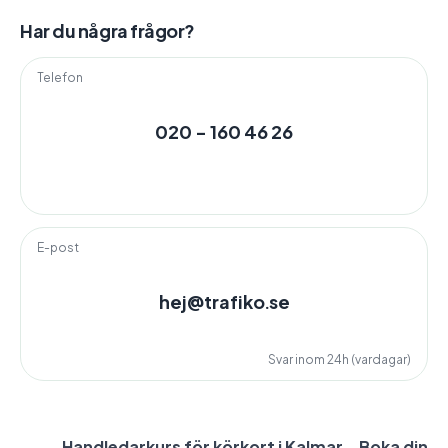
Har du några frågor?
Telefon
020 - 160 46 26
E-post
hej@trafiko.se
Svar inom 24h (vardagar)
Handledarkurs för körkort i Kalmar – Boka din