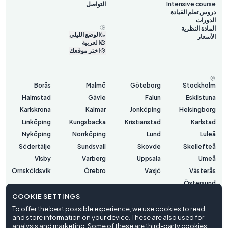
Intensive course
التواصل
دروس تعلم القيادة
الدورات
المادة النظرية
الوضع الليلي
الأسعار
العربية
اختر موقعك
Borås
Malmö
Göteborg
Stockholm
Halmstad
Gävle
Falun
Eskilstuna
Karlskrona
Kalmar
Jönköping
Helsingborg
Linköping
Kungsbacka
Kristianstad
Karlstad
Nyköping
Norrköping
Lund
Luleå
Södertälje
Sundsvall
Skövde
Skellefteå
Visby
Varberg
Uppsala
Umeå
Örnsköldsvik
Örebro
Växjö
Västerås
Östersund
COOKIE SETTINGS
To offer the best possible experience, we use cookies to read
شروط الاستخدام
and store information on your device. These are also used for
سياسة الخصوصية
analysis and marketing. Some of these are third-party cookies,