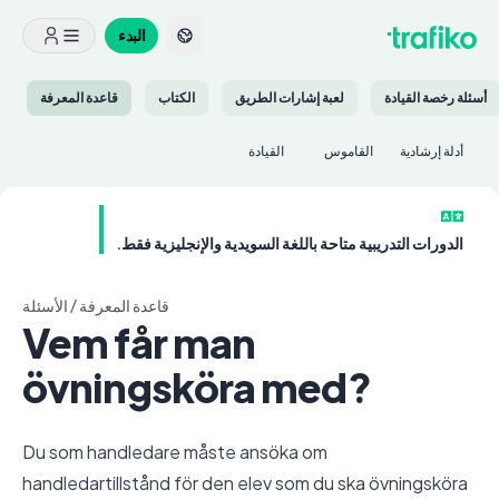
البدء
أسئلة رخصة القيادة
لعبة إشارات الطريق
الكتاب
قاعدة المعرفة
أدلة إرشادية
القاموس
القيادة
الدورات التدريبية متاحة باللغة السويدية والإنجليزية فقط.
قاعدة المعرفة
/
الأسئلة
Vem får man
övningsköra med?
Du som handledare måste ansöka om
handledartillstånd för den elev som du ska övningsköra