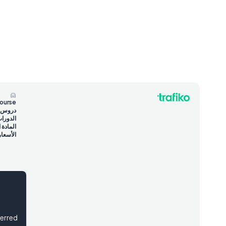
course
دروس تع
الدورا
المادة 
الأسعار
ferred