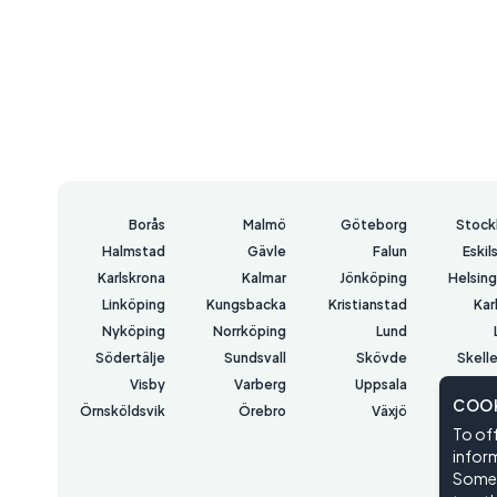
Borås
Malmö
Göteborg
Stock
Halmstad
Gävle
Falun
Eskil
Karlskrona
Kalmar
Jönköping
Helsin
Linköping
Kungsbacka
Kristianstad
Kar
Nyköping
Norrköping
Lund
Södertälje
Sundsvall
Skövde
Skell
Visby
Varberg
Uppsala
COOK
Örnsköldsvik
Örebro
Växjö
Väs
To off
Öster
inform
Some o