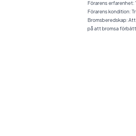
Förarens erfarenhet: Y
Förarens kondition: Tr
Bromsberedskap: Att v
på att bromsa förbätt