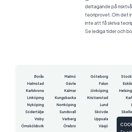
deltagande på risktvåa
teoriprovet. Om det in
inte att få skriva teor
Se lediga tider och bo
Borås
Malmö
Göteborg
Stock
Halmstad
Gävle
Falun
Eskil
Karlskrona
Kalmar
Jönköping
Helsin
Linköping
Kungsbacka
Kristianstad
Kar
Nyköping
Norrköping
Lund
Södertälje
Sundsvall
Skövde
Skell
Visby
Varberg
Uppsala
COOK
Örnsköldsvik
Örebro
Växjö
Väs