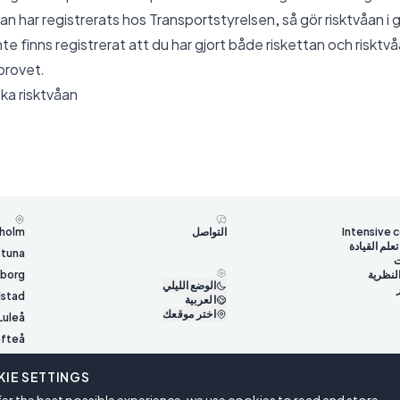
n har registrerats hos Transportstyrelsen, så gör risktvåan i 
te finns registrerat att du har gjort både riskettan och riskt
iprovet.
ka risktvåan
Intensive 
التواصل
holm
لم القيادة
stuna
ت
النظرية
gborg
الوضع الليلي
lstad
العربية
اختر موقعك
Luleå
efteå
Umeå
IE SETTINGS
terås