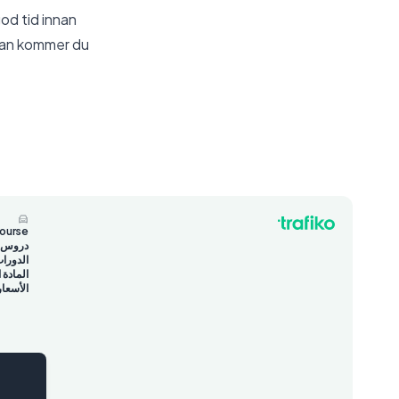
god tid innan
våan kommer du
course
دروس تع
الدورا
المادة 
الأسعار