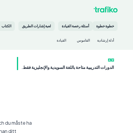
خطوة خطوة
أسئلة رخصة القيادة
لعبة إشارات الطريق
الكتاب
أدلة إرشادية
القاموس
القيادة
الدورات التدريبية متاحة باللغة السويدية والإنجليزية فقط.
 och du måste ha
nan ditt