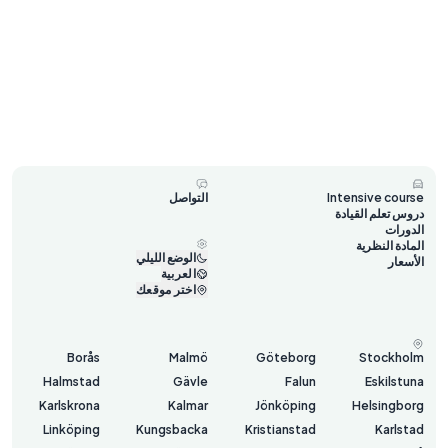
Intensive course
التواصل
دروس تعلم القيادة
الدورات
المادة النظرية
الوضع الليلي
الأسعار
العربية
اختر موقعك
Borås
Malmö
Göteborg
Stockholm
Halmstad
Gävle
Falun
Eskilstuna
Karlskrona
Kalmar
Jönköping
Helsingborg
Linköping
Kungsbacka
Kristianstad
Karlstad