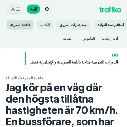
البدء
أسئلة رخصة القيادة
لعبة إشارات الطريق
الكتاب
قاعدة المعرفة
أدلة إرشادية
القاموس
القيادة
الدورات التدريبية متاحة باللغة السويدية والإنجليزية فقط.
قاعدة المعرفة
/
الأسئلة
Jag kör på en väg där
den högsta tillåtna
hastigheten är 70 km/h.
En bussförare, som har