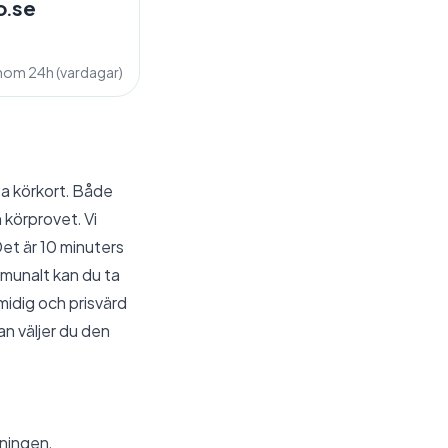
o.se
inom 24h (vardagar)
ta körkort. Både
 körprovet. Vi
Det är 10 minuters
munalt kan du ta
midig och prisvärd
an väljer du den
dningen.