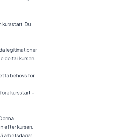
n kursstart. Du
da legitimationer
te delta i kursen.
Detta behövs för
öre kursstart –
. Denna
n efter kursen.
- 3 arbetsdagar