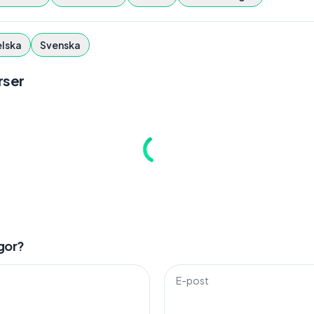
lska
Svenska
ser
gor?
E-post