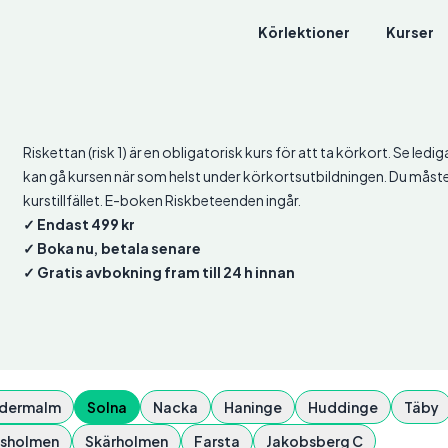
Körlektioner
Kurser
Riskettan (risk 1) är en obligatorisk kurs för att ta körkort. Se ledi
kan gå kursen när som helst under körkortsutbildningen. Du måste t
kurstillfället. E-boken Riskbeteenden ingår.
✓ Endast 499 kr
✓ Boka nu, betala senare
✓ Gratis avbokning fram till 24 h innan
dermalm
Solna
Nacka
Haninge
Huddinge
Täby
sholmen
Skärholmen
Farsta
Jakobsberg C