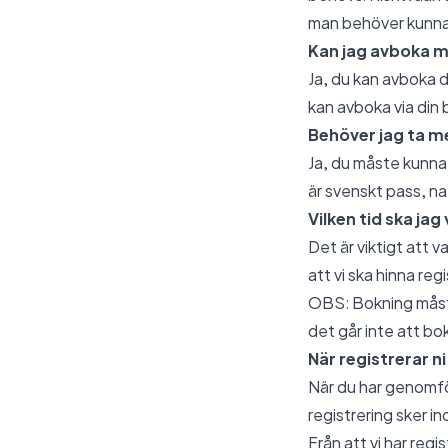
man behöver kunna
Kan jag avboka mi
Ja, du kan avboka d
kan avboka via din 
Behöver jag ta me
Ja, du måste kunna 
är svenskt pass, nat
Vilken tid ska jag
Det är viktigt att 
att vi ska hinna reg
OBS: Bokning måste
det går inte att bok
När registrerar ni
När du har genomför
registrering sker i
Från att vi har reg