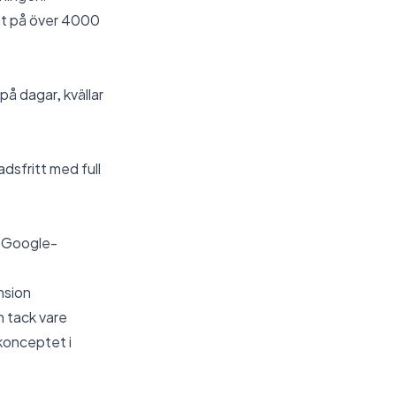
rat på över 4000
 på dagar, kvällar
dsfritt med full
,
Google-
nsion
n tack vare
skonceptet i