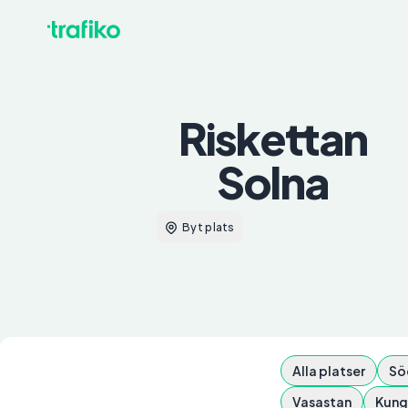
Riskettan
Solna
Byt plats
Alla platser
Sö
Vasastan
Kung