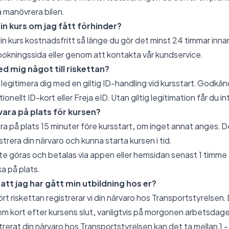
 manövrera bilen.
n kurs om jag fått förhinder?
in kurs kostnadsfritt så länge du gör det minst 24 timmar inna
bokningssida eller genom att kontakta vår kundservice.
d mig något till riskettan?
legitimera dig med en giltig ID-handling vid kursstart. Godkän
ionellt ID-kort eller Freja eID. Utan giltig legitimation får du in
 vara på plats för kursen?
vara på plats 15 minuter före kursstart, om inget annat anges. 
istrera din närvaro och kunna starta kursen i tid.
 göras och betalas via appen eller hemsidan senast 1 timme f
a på plats.
 att jag har gått min utbildning hos er?
t riskettan registrerar vi din närvaro hos Transportstyrelsen
nom kort efter kursens slut, vanligtvis på morgonen arbetsdage
istrerat din närvaro hos Transportstyrelsen kan det ta mellan 1 