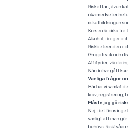
Riskettan, även kal
öka medvetenheten o
riskutbildningen so
Kursen är cirka tre
Alkohol, droger och
Riskbeteenden oc
Grupptryck och dis
Attityder, värderin
När du har gått kur
Vanliga frågor o
Här har vi samlat de
krav, registrering,
Måste jag gå risk
Nej, det finns inget
vanligt att man gör
behövs. Risktvåan s