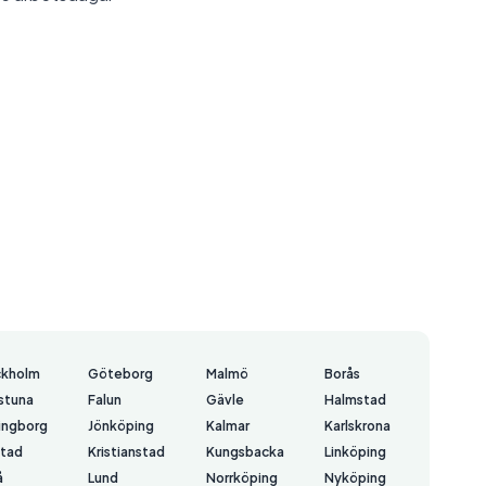
ckholm
Göteborg
Malmö
Borås
lstuna
Falun
Gävle
Halmstad
ingborg
Jönköping
Kalmar
Karlskrona
stad
Kristianstad
Kungsbacka
Linköping
å
Lund
Norrköping
Nyköping