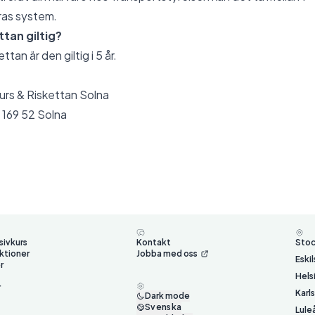
eras system.
ttan giltig?
ttan är den giltig i 5 år.
urs & Riskettan Solna
 169 52 Solna
sivkurs
Kontakt
Sto
ktioner
Jobba med oss
Eski
r
Hels
r
Karl
Dark mode
Svenska
Lule