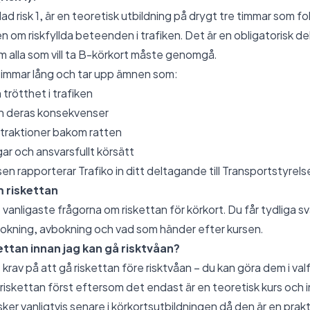
lad risk 1, är en teoretisk utbildning på drygt tre timmar som f
m riskfyllda beteenden i trafiken. Det är en obligatorisk del
m alla som vill ta B-körkort måste genomgå.
 timmar lång och tar upp ämnen som:
 trötthet i trafiken
h deras konsekvenser
traktioner bakom ratten
gar och ansvarsfullt körsätt
sen rapporterar Trafiko in ditt deltagande till Transportstyrels
m riskettan
 vanligaste frågorna om riskettan för körkort. Du får tydliga sva
 bokning, avbokning och vad som händer efter kursen.
ettan innan jag kan gå risktvåan?
 krav på att gå riskettan före risktvåan – du kan göra dem i valf
 riskettan först eftersom det endast är en teoretisk kurs och
ker vanligtvis senare i körkortsutbildningen då den är en prakt