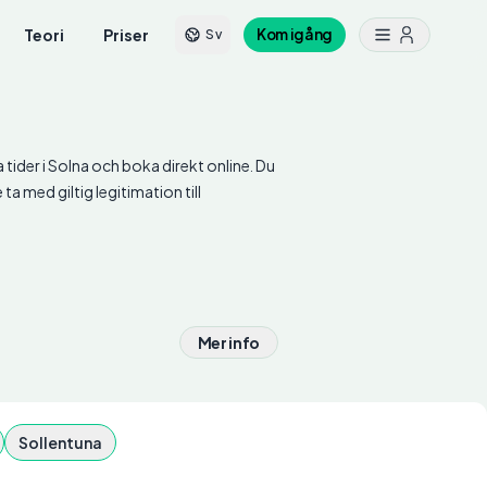
Teori
Priser
Kom igång
Sv
ga tider i Solna och boka direkt online. Du
a med giltig legitimation till
Mer info
Sollentuna