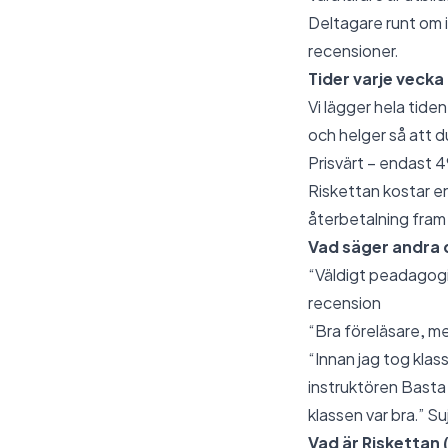
Deltagare runt om i
recensioner.
Tider varje vecka
Vi lägger hela tiden 
och helger så att d
Prisvärt – endast 
Riskettan kostar en
återbetalning fram t
Vad säger andra d
“Väldigt peadagogis
recension
“Bra föreläsare, me
“Innan jag tog klass
instruktören Basta 
klassen var bra.” Su
Vad är Riskettan (