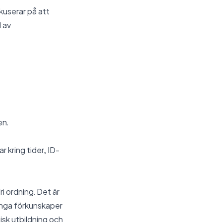
okuserar på att
 av
en.
r kring tider, ID-
ri ordning. Det är
 inga förkunskaper
isk utbildning och