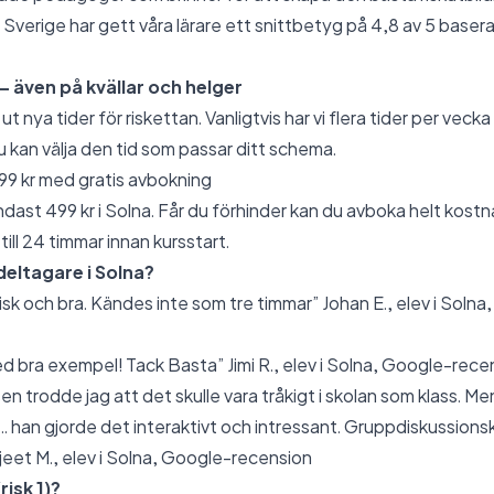
 Sverige har gett våra lärare ett snittbetyg på 4,8 av 5 base
 – även på kvällar och helger
ut nya tider för riskettan. Vanligtvis har vi flera tider per vecka
u kan välja den tid som passar ditt schema.
499 kr med gratis avbokning
dast 499 kr i Solna. Får du förhinder kan du avboka helt kostna
ill 24 timmar innan kursstart.
eltagare i Solna?
k och bra. Kändes inte som tre timmar” Johan E., elev i Solna
d bra exempel! Tack Basta” Jimi R., elev i Solna,
Google-rece
en trodde jag att det skulle vara tråkigt i skolan som klass. Me
.. han gjorde det interaktivt och intressant. Gruppdiskussion
jeet M., elev i Solna,
Google-recension
risk 1)?