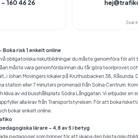
 - 160 46 26
hej@trafik
Svar 
– Boka risk 1 enkelt online
två obligatoriska riskutbildningar du måste genomföra för att 
våan måste vara genomförda innan du får göra teoriprovet och
alt, i Johan Movingers lokaler på Kruthusbacken 38, Råsunda. 
a station eller 7 minuters promenad från Solna Centrum. Kom
h kliva av vid busshållsplats Södra Långgatan. Vi erbjuder en s
ppfyller alla krav från Transportstyrelsen. För att boka riskett
och bokar enkelt online.
afiko
edagogiska lärare – 4,8 av 5 i betyg
ldade pedagoger som brinner för att skapa den bästa riskutbil