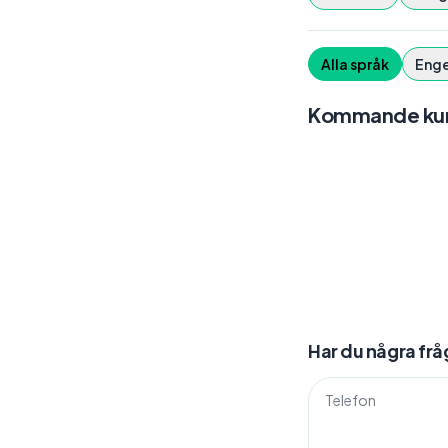
Alla språk
Enge
Kommande kur
Har du några frå
Telefon