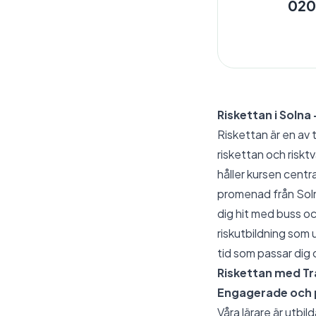
020
Riskettan i Solna 
Riskettan är en av 
riskettan och riskt
håller kursen centr
promenad från Soln
dig hit med buss oc
riskutbildning som u
tid som passar dig 
Riskettan med Tr
Engagerade och p
Våra lärare är utbi