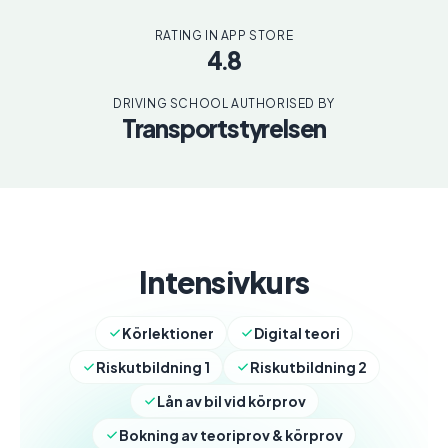
RATING IN APP STORE
4.8
DRIVING SCHOOL AUTHORISED BY
Transportstyrelsen
Intensivkurs
Körlektioner
Digital teori
Riskutbildning 1
Riskutbildning 2
Lån av bil vid körprov
Bokning av teoriprov & körprov