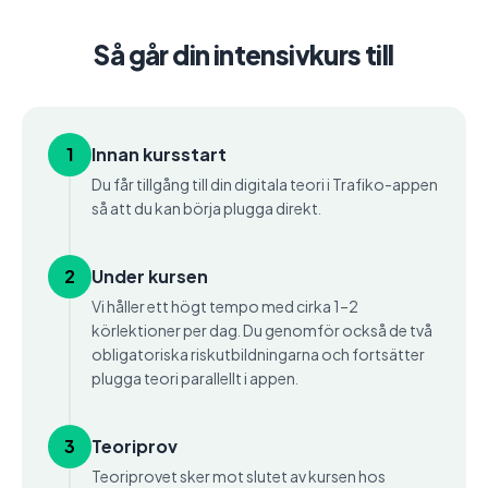
Så går din intensivkurs till
1
Innan kursstart
Du får tillgång till din digitala teori i Trafiko-appen
så att du kan börja plugga direkt.
2
Under kursen
Vi håller ett högt tempo med cirka 1–2
körlektioner per dag. Du genomför också de två
obligatoriska riskutbildningarna och fortsätter
plugga teori parallellt i appen.
3
Teoriprov
Teoriprovet sker mot slutet av kursen hos