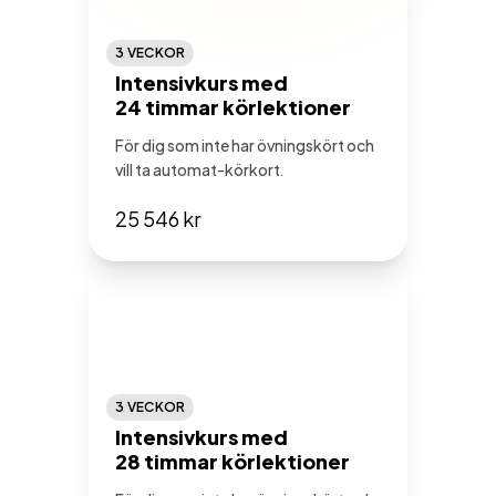
3 VECKOR
Intensivkurs med
24 timmar körlektioner
För dig som inte har övningskört och
vill ta automat-körkort.
25 546 kr
3 VECKOR
Intensivkurs med
28 timmar körlektioner