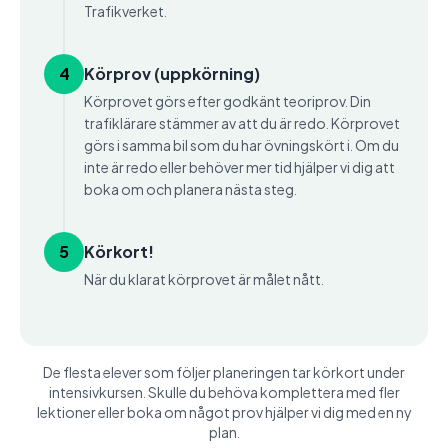
Trafikverket.
4
Körprov (uppkörning)
Körprovet görs efter godkänt teoriprov. Din
trafiklärare stämmer av att du är redo. Körprovet
görs i samma bil som du har övningskört i. Om du
inte är redo eller behöver mer tid hjälper vi dig att
boka om och planera nästa steg.
5
Körkort!
När du klarat körprovet är målet nått.
De flesta elever som följer planeringen tar körkort under
intensivkursen. Skulle du behöva komplettera med fler
lektioner eller boka om något prov hjälper vi dig med en ny
plan.