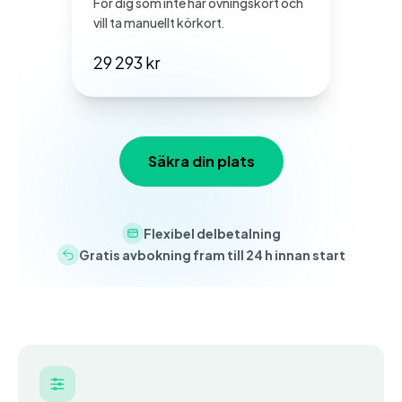
För dig som inte har övningskört och
vill ta manuellt körkort.
29 293 kr
Säkra din plats
Flexibel delbetalning
Gratis avbokning fram till 24 h innan start