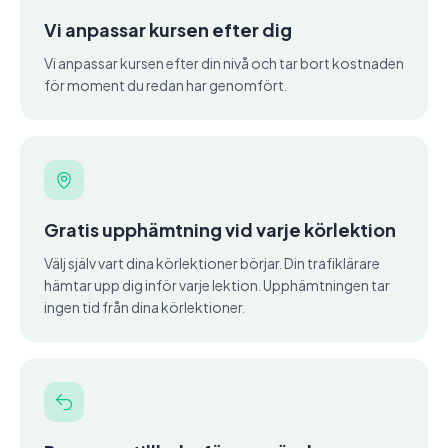
Vi anpassar kursen efter dig
Vi anpassar kursen efter din nivå och tar bort kostnaden
för moment du redan har genomfört.
Gratis upphämtning vid varje körlektion
Välj själv vart dina körlektioner börjar. Din trafiklärare
hämtar upp dig inför varje lektion. Upphämtningen tar
ingen tid från dina körlektioner.