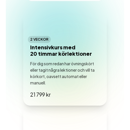
2 VECKOR
Intensivkurs med
20 timmar körlektioner
För dig som redan har övningskört
eller tagit några lektioner och vill ta
körkort, oavsett automat eller
manuell.
21 799 kr