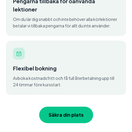
Pengarna tillbaka för oanvända
lektioner
Om du lär dig snabbt och inte behöver alla körlektioner
betalar vi tillbaka pengarna för allt du inte använder.
Flexibel bokning
Avboka kostnadsfritt och få full återbetalning upp till
24 timmar före kursstart.
Säkra din plats