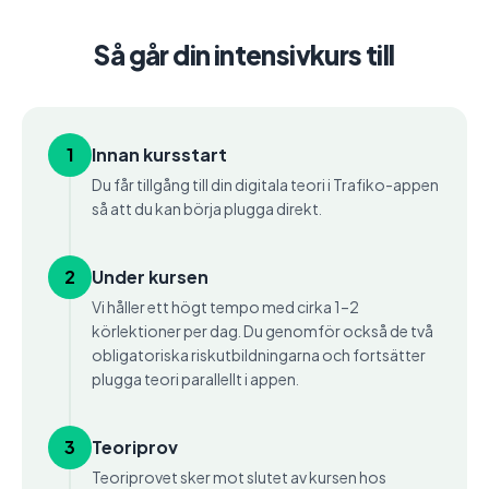
Så går din intensivkurs till
1
Innan kursstart
Du får tillgång till din digitala teori i Trafiko-appen
så att du kan börja plugga direkt.
2
Under kursen
Vi håller ett högt tempo med cirka 1–2
körlektioner per dag. Du genomför också de två
obligatoriska riskutbildningarna och fortsätter
plugga teori parallellt i appen.
3
Teoriprov
Teoriprovet sker mot slutet av kursen hos