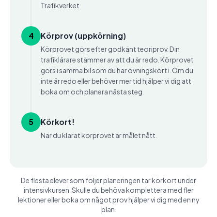
Trafikverket.
4
Körprov (uppkörning)
Körprovet görs efter godkänt teoriprov. Din
trafiklärare stämmer av att du är redo. Körprovet
görs i samma bil som du har övningskört i. Om du
inte är redo eller behöver mer tid hjälper vi dig att
boka om och planera nästa steg.
5
Körkort!
När du klarat körprovet är målet nått.
De flesta elever som följer planeringen tar körkort under
intensivkursen. Skulle du behöva komplettera med fler
lektioner eller boka om något prov hjälper vi dig med en ny
plan.