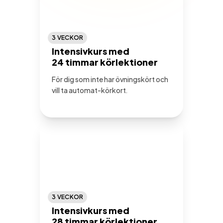
3 VECKOR
Intensivkurs med
24 timmar körlektioner
För dig som inte har övningskört och
vill ta automat-körkort.
3 VECKOR
Intensivkurs med
28 timmar körlektioner