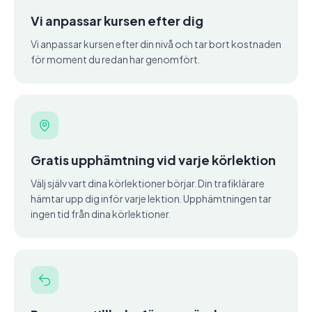
Vi anpassar kursen efter dig
Vi anpassar kursen efter din nivå och tar bort kostnaden
för moment du redan har genomfört.
Gratis upphämtning vid varje körlektion
Välj själv vart dina körlektioner börjar. Din trafiklärare
hämtar upp dig inför varje lektion. Upphämtningen tar
ingen tid från dina körlektioner.