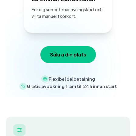
För dig som inte har övningskört och
vill ta manuellt körkort.
Säkra din plats
Flexibel delbetalning
Gratis avbokning fram till 24 h innan start