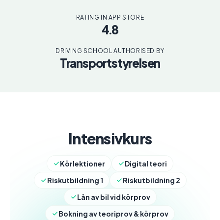
RATING IN APP STORE
4.8
DRIVING SCHOOL AUTHORISED BY
Transportstyrelsen
Intensivkurs
Körlektioner
Digital teori
Riskutbildning 1
Riskutbildning 2
Lån av bil vid körprov
Bokning av teoriprov & körprov