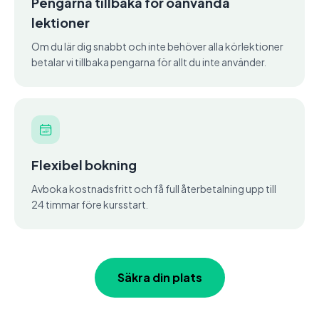
Pengarna tillbaka för oanvända
lektioner
Om du lär dig snabbt och inte behöver alla körlektioner
betalar vi tillbaka pengarna för allt du inte använder.
Flexibel bokning
Avboka kostnadsfritt och få full återbetalning upp till
24 timmar före kursstart.
Säkra din plats