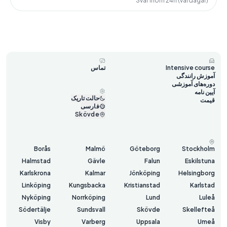
Svar inom 24h (vardagar)
Intensive course
تماس
آموزش رانندگی
دوره‌های آموزشی
آیین نامه
حالت تاریک
قیمت
فارسی
Skövde
Borås
Malmö
Göteborg
Stockholm
Halmstad
Gävle
Falun
Eskilstuna
Karlskrona
Kalmar
Jönköping
Helsingborg
Linköping
Kungsbacka
Kristianstad
Karlstad
Nyköping
Norrköping
Lund
Luleå
Södertälje
Sundsvall
Skövde
Skellefteå
Visby
Varberg
Uppsala
Umeå