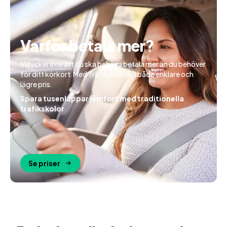
Varför betala mer?
Vi tycker inte att du ska behöva betala mer än du behöver
för ditt körkort. Med Trafiko blir det både enklare och
lägre pris.
Spara tusenlappar jämfört med traditionella
trafikskolor
Se priser