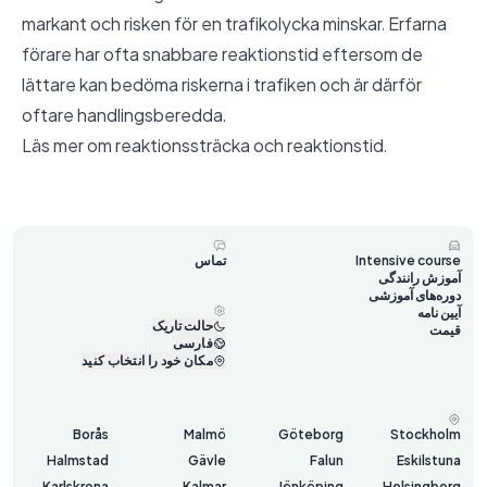
markant och risken för en trafikolycka minskar. Erfarna
förare har ofta snabbare reaktionstid eftersom de
lättare kan bedöma riskerna i trafiken och är därför
oftare handlingsberedda.
Läs mer om
reaktionssträcka och reaktionstid
.
Intensive course
تماس
آموزش رانندگی
دوره‌های آموزشی
آیین نامه
حالت تاریک
قیمت
فارسی
مکان خود را انتخاب کنید
Borås
Malmö
Göteborg
Stockholm
Halmstad
Gävle
Falun
Eskilstuna
Karlskrona
Kalmar
Jönköping
Helsingborg