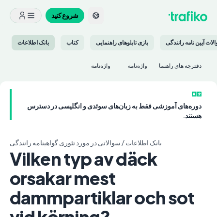
شروع کنید
لات آیین نامه رانندگی
بازی تابلوهای راهنمایی
کتاب
بانک اطلاعات
دفترچه های راهنما
واژه‌نامه‌
واژه‌نامه‌
دوره‌های آموزشی فقط به زبان‌های سوئدی و انگلیسی در دسترس
هستند.
بانک اطلاعات
/
سوالاتی در مورد تئوری گواهینامه رانندگی
Vilken typ av däck
orsakar mest
dammpartiklar och sot
vid körning?