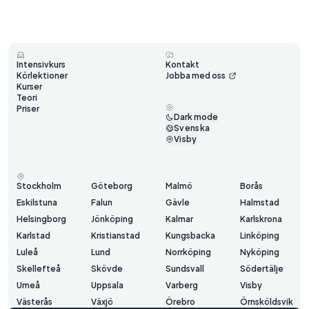
Intensivkurs
Kontakt
Körlektioner
Jobba med oss
Kurser
Teori
Priser
Dark mode
Svenska
Visby
Stockholm
Göteborg
Malmö
Borås
Eskilstuna
Falun
Gävle
Halmstad
Helsingborg
Jönköping
Kalmar
Karlskrona
Karlstad
Kristianstad
Kungsbacka
Linköping
Luleå
Lund
Norrköping
Nyköping
Skellefteå
Skövde
Sundsvall
Södertälje
Umeå
Uppsala
Varberg
Visby
Västerås
Växjö
Örebro
Örnsköldsvik