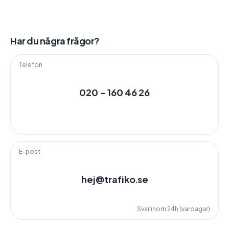
Har du några frågor?
Telefon
020 - 160 46 26
E-post
hej@trafiko.se
Svar inom 24h (vardagar)