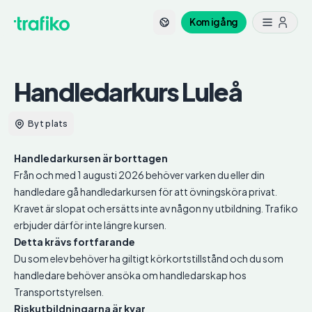
Kom igång
Handledarkurs
Luleå
Byt plats
Handledarkursen är borttagen
Från och med 1 augusti 2026 behöver varken du eller din
handledare gå handledarkursen för att övningsköra privat.
Kravet är slopat och ersätts inte av någon ny utbildning. Trafiko
erbjuder därför inte längre kursen.
Detta krävs fortfarande
Du som elev behöver ha giltigt körkortstillstånd och du som
handledare behöver ansöka om handledarskap hos
Transportstyrelsen.
Riskutbildningarna är kvar