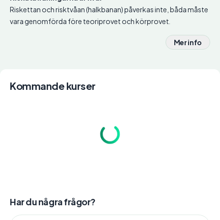
Riskettan och risktvåan (halkbanan) påverkas inte, båda måste
vara genomförda före teoriprovet och körprovet.
Mer info
Kommande kurser
Har du några frågor?