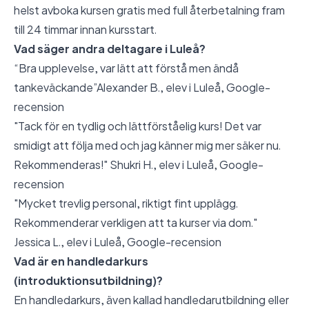
helst avboka kursen gratis med full återbetalning fram
till 24 timmar innan kursstart.
Vad säger andra deltagare i Luleå?
“Bra upplevelse, var lätt att förstå men ändå
tankeväckande”Alexander B., elev i Luleå,
Google-
recension
"Tack för en tydlig och lättförståelig kurs! Det var
smidigt att följa med och jag känner mig mer säker nu.
Rekommenderas!" Shukri H., elev i Luleå,
Google-
recension
"Mycket trevlig personal, riktigt fint upplägg.
Rekommenderar verkligen att ta kurser via dom."
Jessica L., elev i Luleå,
Google-recension
Vad är en handledarkurs
(introduktionsutbildning)?
En handledarkurs, även kallad handledarutbildning eller