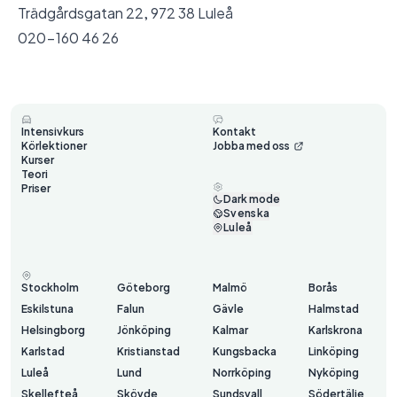
Trädgårdsgatan 22, 972 38 Luleå
020-160 46 26
Intensivkurs
Kontakt
Körlektioner
Jobba med oss
Kurser
Teori
Priser
Dark mode
Svenska
Luleå
Stockholm
Göteborg
Malmö
Borås
Eskilstuna
Falun
Gävle
Halmstad
Helsingborg
Jönköping
Kalmar
Karlskrona
Karlstad
Kristianstad
Kungsbacka
Linköping
Luleå
Lund
Norrköping
Nyköping
Skellefteå
Skövde
Sundsvall
Södertälje