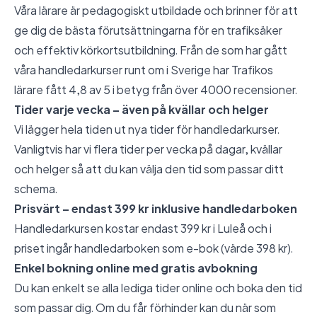
Våra lärare är pedagogiskt utbildade och brinner för att
ge dig de bästa förutsättningarna för en trafiksäker
och effektiv körkortsutbildning. Från de som har gått
våra handledarkurser runt om i Sverige har Trafikos
lärare fått 4,8 av 5 i betyg från över 4000 recensioner.
Tider varje vecka – även på kvällar och helger
Vi lägger hela tiden ut nya tider för handledarkurser.
Vanligtvis har vi flera tider per vecka på dagar, kvällar
och helger så att du kan välja den tid som passar ditt
schema.
Prisvärt – endast 399 kr inklusive handledarboken
Handledarkursen kostar endast 399 kr i Luleå och i
priset ingår handledarboken som e-bok (värde 398 kr).
Enkel bokning online med gratis avbokning
Du kan enkelt se alla lediga tider online och boka den tid
som passar dig. Om du får förhinder kan du när som