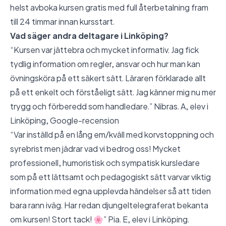
helst avboka kursen gratis med full återbetalning fram
till 24 timmar innan kursstart.
Vad säger andra deltagare i Linköping?
“Kursen var jättebra och mycket informativ. Jag fick
tydlig information om regler, ansvar och hur man kan
övningsköra på ett säkert sätt. Läraren förklarade allt
på ett enkelt och förståeligt sätt. Jag känner mig nu mer
trygg och förberedd som handledare.” Nibras. A, elev i
Linköping,
Google-recension
“Var inställd på en lång em/kväll med korvstoppning och
syrebrist men jädrar vad vi bedrog oss! Mycket
professionell, humoristisk och sympatisk kursledare
som på ett lättsamt och pedagogiskt sätt varvar viktig
information med egna upplevda händelser så att tiden
bara rann iväg. Har redan djungeltelegraferat bekanta
om kursen! Stort tack! 🌸” Pia. E, elev i Linköping.