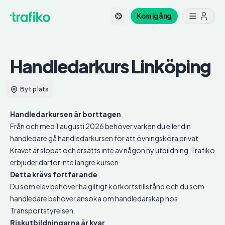
Kom igång
Handledarkurs
Linköping
Byt plats
Handledarkursen är borttagen
Från och med 1 augusti 2026 behöver varken du eller din
handledare gå handledarkursen för att övningsköra privat.
Kravet är slopat och ersätts inte av någon ny utbildning. Trafiko
erbjuder därför inte längre kursen.
Detta krävs fortfarande
Du som elev behöver ha giltigt körkortstillstånd och du som
handledare behöver ansöka om handledarskap hos
Transportstyrelsen.
Riskutbildningarna är kvar