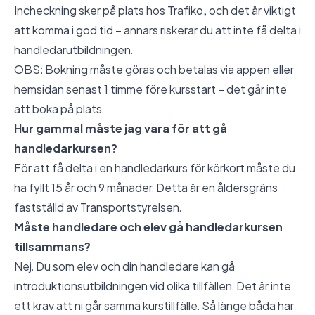
Incheckning sker på plats hos Trafiko, och det är viktigt
att komma i god tid – annars riskerar du att inte få delta i
handledarutbildningen.
OBS: Bokning måste göras och betalas via appen eller
hemsidan senast 1 timme före kursstart – det går inte
att boka på plats.
Hur gammal måste jag vara för att gå
handledarkursen?
För att få delta i en handledarkurs för körkort måste du
ha fyllt 15 år och 9 månader. Detta är en åldersgräns
fastställd av Transportstyrelsen.
Måste handledare och elev gå handledarkursen
tillsammans?
Nej. Du som elev och din handledare kan gå
introduktionsutbildningen vid olika tillfällen. Det är inte
ett krav att ni går samma kurstillfälle. Så länge båda har