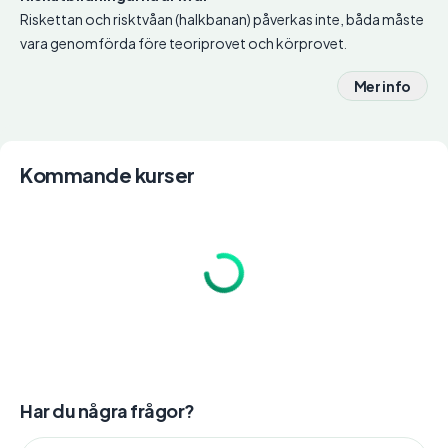
Riskettan och risktvåan (halkbanan) påverkas inte, båda måste
vara genomförda före teoriprovet och körprovet.
Mer info
Kommande kurser
Har du några frågor?