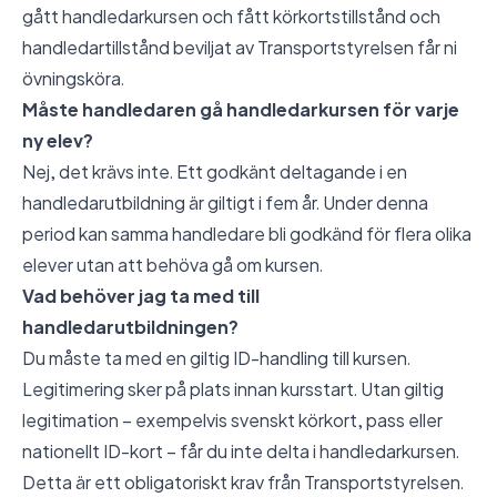
gått handledarkursen och fått körkortstillstånd och
handledartillstånd beviljat av Transportstyrelsen får ni
övningsköra.
Måste handledaren gå handledarkursen för varje
ny elev?
Nej, det krävs inte. Ett godkänt deltagande i en
handledarutbildning är giltigt i fem år. Under denna
period kan samma handledare bli godkänd för flera olika
elever utan att behöva gå om kursen.
Vad behöver jag ta med till
handledarutbildningen?
Du måste ta med en giltig ID-handling till kursen.
Legitimering sker på plats innan kursstart. Utan giltig
legitimation – exempelvis svenskt körkort, pass eller
nationellt ID-kort – får du inte delta i handledarkursen.
Detta är ett obligatoriskt krav från Transportstyrelsen.