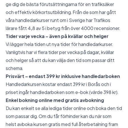
ge dig de bästa förutsättningarna för en trafiksäker
och effektiv körkortsutbildning. Från de som har gått
våra handledarkurser runt om i Sverige har Trafikos
lärare fått 4,8 av 5 i betyg från över 4000 recensioner.
Tider varje vecka – även på kvällar och helger
Vi lägger hela tiden ut nya tider för handledarkurser.
Vanligtvis har vi flera tider per vecka på dagar, kvällar
och helger så att du kan välja den tid som passar ditt
schema.
Prisvärt – endast 399 kr inklusive handledarboken
Handledarkursen kostar endast 399 kr i Borås och i
priset ingår handledarboken som e-bok (värde 398 kr).
Enkel bokning online med gratis avbokning
Du kan enkelt se alla lediga tider online och boka den tid
som passar dig. Om du får förhinder kan du när som
helst avboka kursen gratis med full återbetalning fram