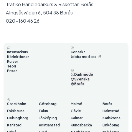
Trafiko Handledarkurs & Riskettan Borås
Alingsåsvägen 6, 504 38 Borås
020-160 46 26
Intensivkurs
Kontakt
Körlektioner
Jobba med oss
Kurser
Teori
Priser
Dark mode
Svenska
Borås
Stockholm
Göteborg
Malmö
Borås
Eskilstuna
Falun
Gävle
Halmstad
Helsingborg
Jönköping
Kalmar
Karlskrona
Karlstad
Kristianstad
Kungsbacka
Linköping