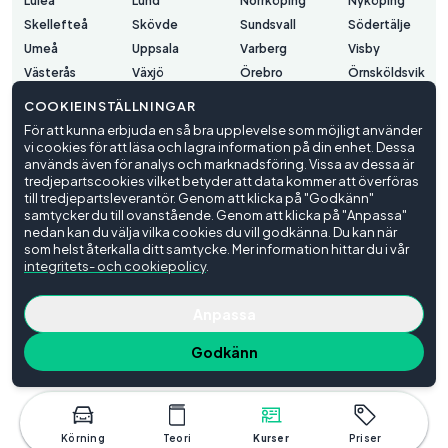
Luleå
Lund
Norrköping
Nyköping
Skellefteå
Skövde
Sundsvall
Södertälje
Umeå
Uppsala
Varberg
Visby
Västerås
Växjö
Örebro
Örnsköldsvik
Östersund
COOKIEINSTÄLLNINGAR
För att kunna erbjuda en så bra upplevelse som möjligt använder
vi cookies för att läsa och lagra information på din enhet. Dessa
Användarvillkor
används även för analys och marknadsföring. Vissa av dessa är
Integritetspolicy
tredjepartscookies vilket betyder att data kommer att överföras
Cookieinställningar
till tredjepartsleverantör. Genom att klicka på "Godkänn"
samtycker du till ovanstående. Genom att klicka på "Anpassa"
© Trafiko
2026
nedan kan du välja vilka cookies du vill godkänna. Du kan när
som helst återkalla ditt samtycke. Mer information hittar du i vår
integritets- och cookiepolicy
.
Anpassa
Godkänn
Körning
Teori
Kurser
Priser