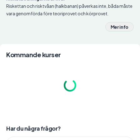
Riskettan och risktvåan (halkbanan) påverkas inte, båda måste
vara genomförda före teoriprovet och körprovet.
Mer info
Kommande kurser
Har du några frågor?