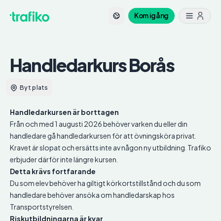
Kom igång
Handledarkurs
Borås
Byt plats
Handledarkursen är borttagen
Från och med 1 augusti 2026 behöver varken du eller din
handledare gå handledarkursen för att övningsköra privat.
Kravet är slopat och ersätts inte av någon ny utbildning. Trafiko
erbjuder därför inte längre kursen.
Detta krävs fortfarande
Du som elev behöver ha giltigt körkortstillstånd och du som
handledare behöver ansöka om handledarskap hos
Transportstyrelsen.
Riskutbildningarna är kvar