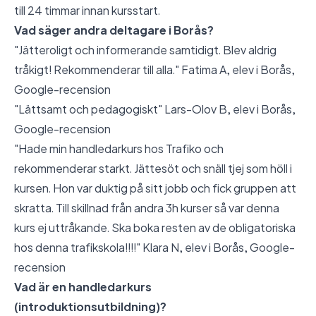
till 24 timmar innan kursstart.
Vad säger andra deltagare i Borås?
"Jätteroligt och informerande samtidigt. Blev aldrig
tråkigt! Rekommenderar till alla." Fatima A, elev i Borås,
Google-recension
"Lättsamt och pedagogiskt" Lars-Olov B, elev i Borås,
Google-recension
"Hade min handledarkurs hos Trafiko och
rekommenderar starkt. Jättesöt och snäll tjej som höll i
kursen. Hon var duktig på sitt jobb och fick gruppen att
skratta. Till skillnad från andra 3h kurser så var denna
kurs ej uttråkande. Ska boka resten av de obligatoriska
hos denna trafikskola!!!!" Klara N, elev i Borås,
Google-
recension
Vad är en handledarkurs
(introduktionsutbildning)?