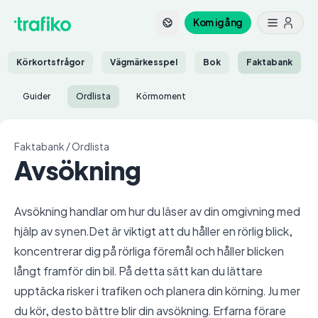
Kom igång
Körkortsfrågor
Vägmärkesspel
Bok
Faktabank
Guider
Ordlista
Körmoment
Faktabank
/
Ordlista
Avsökning
Avsökning handlar om hur du läser av din omgivning med
hjälp av synen.Det är viktigt att du håller en rörlig blick,
koncentrerar dig på rörliga föremål och håller blicken
långt framför din bil. På detta sätt kan du lättare
upptäcka risker i trafiken och planera din körning. Ju mer
du kör, desto bättre blir din avsökning. Erfarna förare