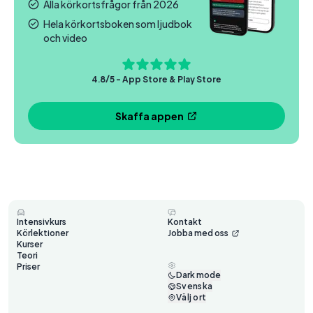
Alla körkortsfrågor från 2026
Hela körkortsboken som ljudbok
och video
4.8/5 - App Store & Play Store
Skaffa appen
Intensivkurs
Kontakt
Körlektioner
Jobba med oss
Kurser
Teori
Priser
Dark mode
Svenska
Välj ort