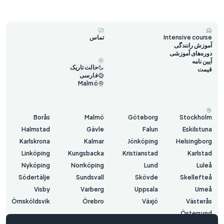
Intensive course
تماس
آموزش رانندگی
دوره‌های آموزشی
آیین نامه
حالت تاریک
قیمت
فارسی
Malmö
Borås
Malmö
Göteborg
Stockholm
Halmstad
Gävle
Falun
Eskilstuna
Karlskrona
Kalmar
Jönköping
Helsingborg
Linköping
Kungsbacka
Kristianstad
Karlstad
Nyköping
Norrköping
Lund
Luleå
Södertälje
Sundsvall
Skövde
Skellefteå
Visby
Varberg
Uppsala
Umeå
Örnsköldsvik
Örebro
Växjö
Västerås
Östersund