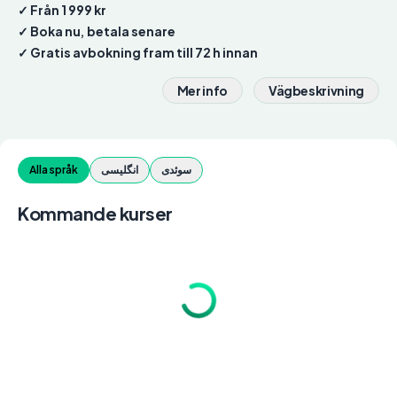
✓ Från 1 999 kr
✓ Boka nu, betala senare
✓ Gratis avbokning fram till 72 h innan
Mer info
Vägbeskrivning
سوئدی
انگلیسی
Alla språk
Kommande kurser