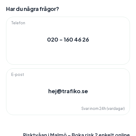
Har du några frågor?
Telefon
020 - 160 46 26
E-post
hej@trafiko.se
Svar inom 24h (vardagar)
Risktvåan i Malmö – Boka risk 2 enkelt online