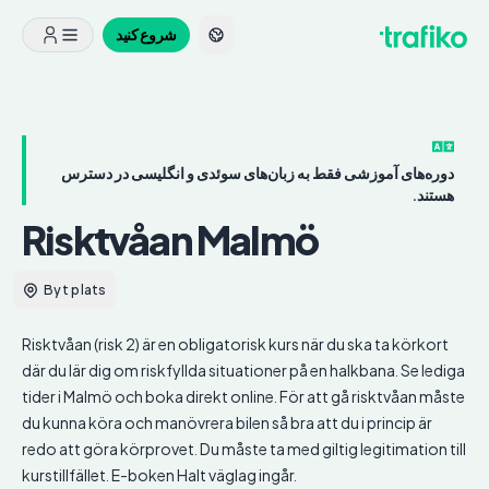
شروع کنید
دوره‌های آموزشی فقط به زبان‌های سوئدی و انگلیسی در دسترس
هستند.
Risktvåan
Malmö
Byt plats
Risktvåan (risk 2) är en obligatorisk kurs när du ska ta körkort
där du lär dig om riskfyllda situationer på en halkbana. Se lediga
tider i Malmö och boka direkt online. För att gå risktvåan måste
du kunna köra och manövrera bilen så bra att du i princip är
redo att göra körprovet. Du måste ta med giltig legitimation till
kurstillfället. E-boken Halt väglag ingår.