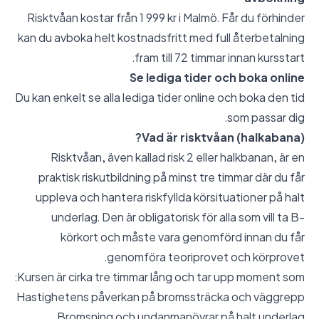
Risktvåan kostar från 1 999 kr i Malmö. Får du förhinder
kan du avboka helt kostnadsfritt med full återbetalning
fram till 72 timmar innan kursstart.
Se lediga tider och boka online
Du kan enkelt se alla lediga tider online och boka den tid
som passar dig.
Vad är risktvåan (halkabana)?
Risktvåan, även kallad risk 2 eller halkbanan, är en
praktisk riskutbildning på minst tre timmar där du får
uppleva och hantera riskfyllda körsituationer på halt
underlag. Den är obligatorisk för alla som vill ta B-
körkort och måste vara genomförd innan du får
genomföra teoriprovet och körprovet.
Kursen är cirka tre timmar lång och tar upp moment som:
Hastighetens påverkan på bromssträcka och väggrepp
Bromsning och undanmanövrar på halt underlag