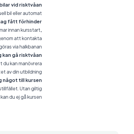
lar vid risktvåan?
l bil eller automat.
ag fått förhinder?
mar innan kursstart,
r genom att kontakta
göras via halkbanan.
 kan gå risktvåan?
 att du kan manövrera
et av din utbildning.
något till kursen?
illfället. Utan giltig
kan du ej gå kursen.