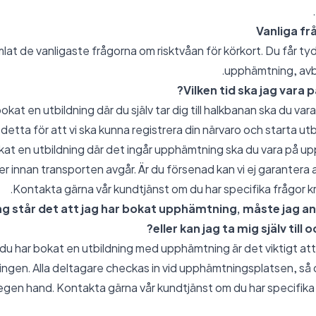
Vanliga fr
mlat de vanligaste frågorna om risktvåan för körkort. Du får tydl
upphämtning, avb
Vilken tid ska jag vara p
kat en utbildning där du själv tar dig till halkbanan ska du var
 detta för att vi ska kunna registrera din närvaro och starta ut
okat en utbildning där det ingår upphämtning ska du vara på 
er innan transporten avgår. Är du försenad kan vi ej garantera a
Kontakta gärna vår kundtjänst om du har specifika frågor kri
ng står det att jag har bokat upphämtning, måste jag a
eller kan jag ta mig själv till
u har bokat en utbildning med upphämtning är det viktigt att
gen. Alla deltagare checkas in vid upphämtningsplatsen, så du 
gen hand. Kontakta gärna vår kundtjänst om du har specifika f