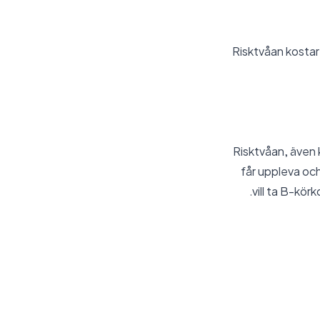
Risktvåan kostar 
Risktvåan, även k
får uppleva och
vill ta B-kö