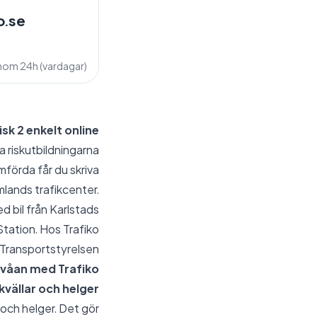
o.se
inom 24h (vardagar)
isk 2 enkelt online
ka riskutbildningarna
mförda får du skriva
mlands trafikcenter.
d bil från Karlstads
Station. Hos Trafiko
n Transportstyrelsen.
tvåan med Trafiko
kvällar och helger
 och helger. Det gör