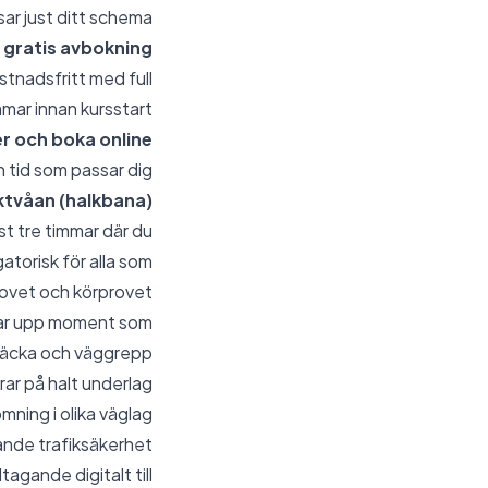
sar just ditt schema.
d gratis avbokning
stnadsfritt med full
mmar innan kursstart.
er och boka online
 tid som passar dig.
ktvåan (halkbana)?
nst tre timmar där du
gatorisk för alla som
ovet och körprovet.
 tar upp moment som:
räcka och väggrepp
r på halt underlag
ning i olika väglag
pande trafiksäkerhet
agande digitalt till