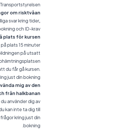
Transportstyrelsen.
ågor om risktvåan
iga svar kring tider,
okning och ID-krav.
å plats för kursen?
a på plats 15 minuter
bildningen på utsatt
upphämtningsplatsen
tt du får gå kursen.
ng just din bokning.
nvända mig av den
 och från halkbanan?
 du använder dig av
kan inte ta dig till
rågor kring just din
bokning.