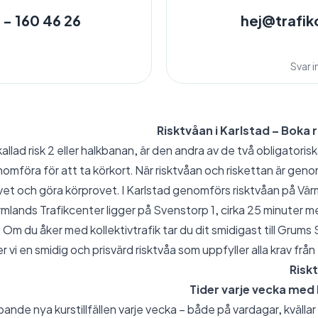
 - 160 46 26
hej@trafik
Svar 
Risktvåan i Karlstad – Boka r
allad risk 2 eller halkbanan, är den andra av de två obligatoris
mföra för att ta körkort. När risktvåan och riskettan är geno
vet och göra körprovet. I Karlstad genomförs risktvåan på Vär
mlands Trafikcenter ligger på Svenstorp 1, cirka 25 minuter me
 Om du åker med kollektivtrafik tar du dit smidigast till Grums 
r vi en smidig och prisvärd risktvåa som uppfyller alla krav frå
Risk
Tider varje vecka med 
pande nya kurstillfällen varje vecka – både på vardagar, kvällar