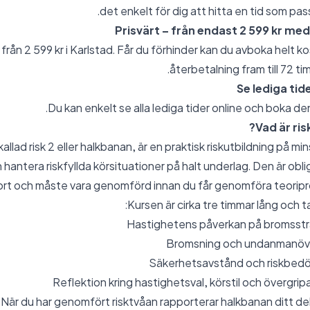
det enkelt för dig att hitta en tid som pas
Prisvärt – från endast 2 599 kr me
från 2 599 kr i Karlstad. Får du förhinder kan du avboka helt ko
återbetalning fram till 72 ti
Se lediga tid
Du kan enkelt se alla lediga tider online och boka den
Vad är ris
allad risk 2 eller halkbanan, är en praktisk riskutbildning på mi
 hantera riskfyllda körsituationer på halt underlag. Den är obli
rkort och måste vara genomförd innan du får genomföra teoripr
Kursen är cirka tre timmar lång och
Hastighetens påverkan på bromsst
Bromsning och undanmanövra
Säkerhetsavstånd och riskbedöm
Reflektion kring hastighetsval, körstil och övergri
När du har genomfört risktvåan rapporterar halkbanan ditt delt