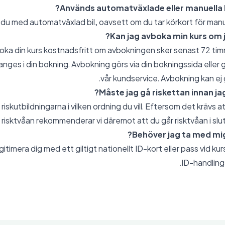
Används automatväxlade eller manuella bi
du med automatväxlad bil, oavsett om du tar körkort för manuel
Kan jag avboka min kurs om j
boka din kurs kostnadsfritt om avbokningen sker senast 72 tim
anges i din bokning. Avbokning görs via din bokningssida elle
vår kundservice. Avbokning kan ej 
Måste jag gå riskettan innan jag
 riskutbildningarna i vilken ordning du vill. Eftersom det krävs
å risktvåan rekommenderar vi däremot att du går risktvåan i slut
Behöver jag ta med mig 
itimera dig med ett giltigt nationellt ID-kort eller pass vid kurst
ID-handling 