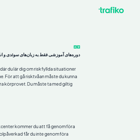
دوره‌های آموزشی فقط به زبان‌های سوئدی و ا
 där du lär dig om riskfyllda situationer
ine. För att gå risktvåan måste du kunna
öra körprovet. Du måste ta med giltig
fikcenter kommer du att få genomföra
koholpåverkad får du inte genomföra