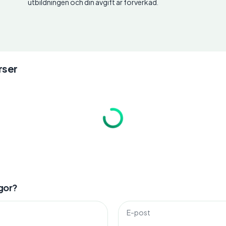
utbildningen och din avgift är förverkad.
ser
gor?
E-post