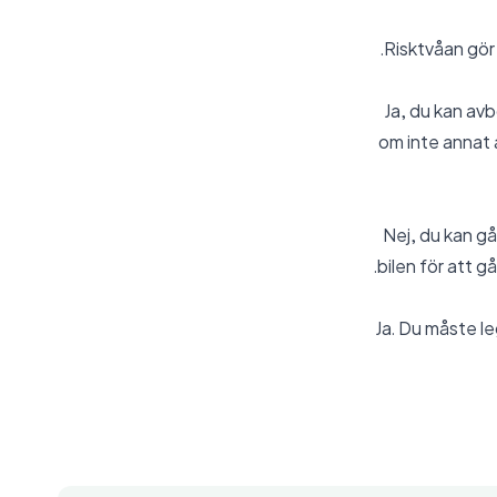
Risktvåan gör 
Ja, du kan av
om inte annat 
Nej, du kan gå
bilen för att g
Ja. Du måste leg