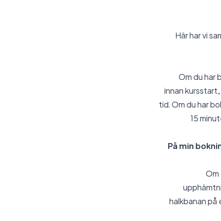
Här har vi sa
Om du har bo
innan kursstart,
tid. Om du har b
15 minut
På min bokni
Om d
upphämtnin
halkbanan på e