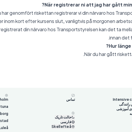
När registrerar ni att jag har gått min
 har genomfört riskettan registrerar vi din närvaro hos Trans
ker inom kort efter kursens slut, vanligtvis på morgonen arbet
r registrerat din närvaro hos Transportstyrelsen kan det ta mell
innan det f
Hur länge 
När du har gått riskettan
Intensive 
تماس
holm
رانندگی
stuna
ای آموزشی
ه
gborg
حالت تاریک
lstad
فارسی
Skellefteå
Luleå