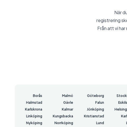
När du
registrering s
Från att vi ha
Borås
Malmö
Göteborg
Stock
Halmstad
Gävle
Falun
Eskil
Karlskrona
Kalmar
Jönköping
Helsin
Linköping
Kungsbacka
Kristianstad
Kar
Nyköping
Norrköping
Lund