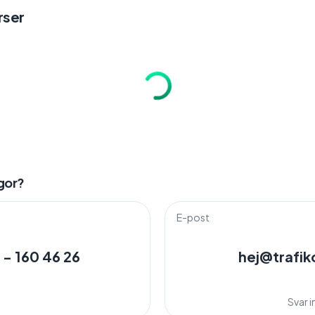
ser
gor?
E-post
 - 160 46 26
hej@trafik
Svar 