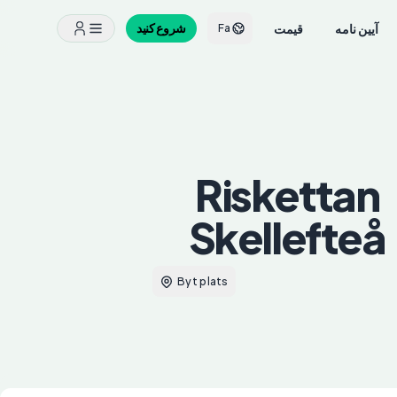
آیین نامه
قیمت
شروع کنید
Fa
Riskettan
Skellefteå
Byt plats