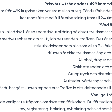
Prisvärt – från endast 499 kr me
r från 499 kr (priset kan variera mellan orter). Får du förhinde
kostnadsfritt med full återbetalning fram till 24 ti
Vad är
n kallad risk 1, är en teoretisk utbildning på drygt tre timmar 
a medvetenheten om riskfyllda beteenden i trafiken. Det är en
riskutbildningen som alla som vill ta B-kö
Kursen är cirka tre timmar lång oc
Alkohol, droger och
Riskbeteenden och d
Grupptryck och distrak
Attityder, värderingar och 
r du har gått kursen rapporterar Trafiko in ditt deltagande till
Vanliga fr
 de vanligaste frågorna om riskettan för körkort. Du får tydliga 
krav, registrering, bokning, avbokning och vad som 