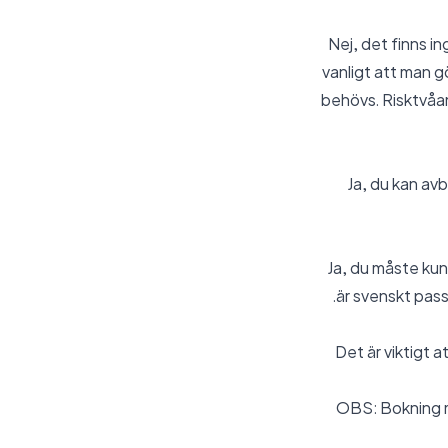
Nej, det finns in
vanligt att man g
behövs. Risktvåan
Ja, du kan avb
Ja, du måste kun
är svenskt pass,
Det är viktigt 
OBS: Bokning m