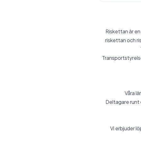
Riskettan är en
riskettan och r
Transportstyrelse
Våra lä
Deltagare runt 
Vi erbjuder lö