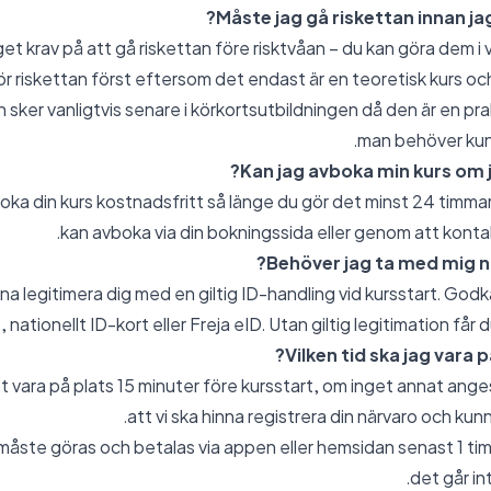
Måste jag gå riskettan innan jag
get krav på att gå riskettan före risktvåan – du kan göra dem i v
ör riskettan först eftersom det endast är en teoretisk kurs o
 sker vanligtvis senare i körkortsutbildningen då den är en pra
man behöver kun
Kan jag avboka min kurs om j
oka din kurs kostnadsfritt så länge du gör det minst 24 timmar
kan avboka via din bokningssida eller genom att konta
Behöver jag ta med mig någ
na legitimera dig med en giltig ID-handling vid kursstart. God
 nationellt ID-kort eller Freja eID. Utan giltig legitimation får du
Vilken tid ska jag vara p
att vara på plats 15 minuter före kursstart, om inget annat ang
att vi ska hinna registrera din närvaro och kunna
åste göras och betalas via appen eller hemsidan senast 1 tim
det går in