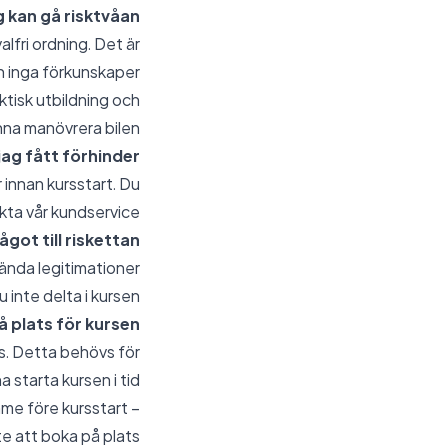
 kan gå risktvåan?
alfri ordning. Det är
ch inga förkunskaper
ktisk utbildning och
na manövrera bilen.
ag fått förhinder?
 innan kursstart. Du
kta vår kundservice.
ot till riskettan?
kända legitimationer
 inte delta i kursen.
å plats för kursen?
es. Detta behövs för
 starta kursen i tid.
me före kursstart –
te att boka på plats.