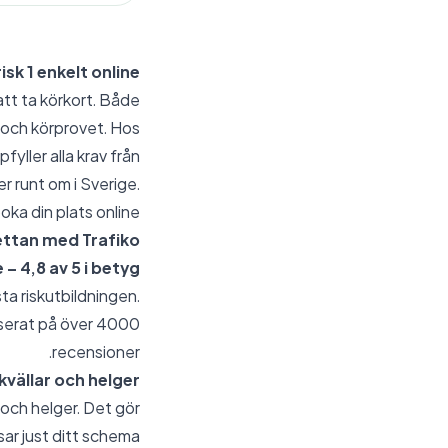
isk 1 enkelt online
att ta körkort. Både
 och körprovet. Hos
fyller alla krav från
er runt om i Sverige.
oka din plats online.
ettan med Trafiko
 4,8 av 5 i betyg
ta riskutbildningen.
baserat på över 4000
recensioner.
kvällar och helger
 och helger. Det gör
sar just ditt schema.