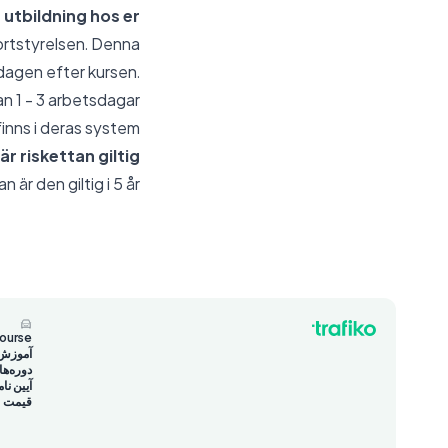
 utbildning hos er?
portstyrelsen. Denna
sdagen efter kursen.
an 1 - 3 arbetsdagar
inns i deras system.
är riskettan giltig?
 är den giltig i 5 år.
course
آموزش 
دوره‌ه
آیین نام
قیمت