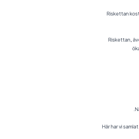
Riskettan kosta
Riskettan, äve
ök
Nä
Här har vi samlat