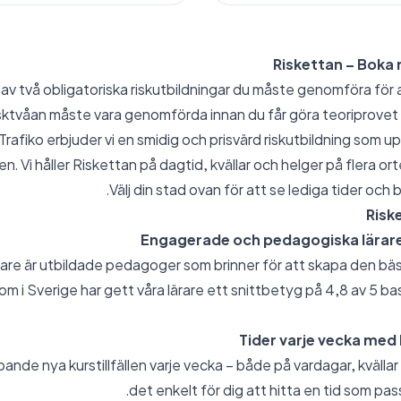
Riskettan – Boka r
 av två obligatoriska riskutbildningar du måste genomföra för 
isktvåan måste vara genomförda innan du får göra teoriprovet
Trafiko erbjuder vi en smidig och prisvärd riskutbildning som upp
n. Vi håller Riskettan på dagtid, kvällar och helger på flera ort
Välj din stad ovan för att se lediga tider och b
Risk
Engagerade och pedagogiska lärare –
rare är utbildade pedagoger som brinner för att skapa den bäs
om i Sverige har gett våra lärare ett snittbetyg på 4,8 av 5 
Tider varje vecka med 
pande nya kurstillfällen varje vecka – både på vardagar, kvällar
det enkelt för dig att hitta en tid som pas