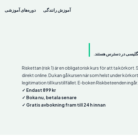
آموزش رانندگی
دوره‌های آموزشی
نگلیسی در دسترس هستند.
Riskettan (risk 1) är en obligatorisk kurs för att ta körkort.
direkt online. Du kan gå kursen när som helst under körkor
legitimation till kurstillfället. E-boken Riskbeteenden ingår
✓ Endast 899 kr
✓ Boka nu, betala senare
✓ Gratis avbokning fram till 24 h innan