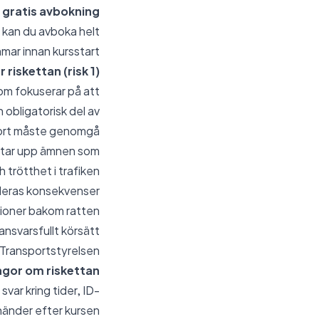
d gratis avbokning
r kan du avboka helt
mmar innan kursstart.
 riskettan (risk 1)?
som fokuserar på att
 obligatorisk del av
rkort måste genomgå.
h tar upp ämnen som:
 trötthet i trafiken
eras konsekvenser
tioner bakom ratten
ansvarsfullt körsätt
 Transportstyrelsen.
ågor om riskettan
svar kring tider, ID-
händer efter kursen.