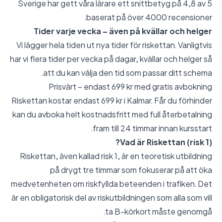
Sverige har gett våra lärare ett snittbetyg på 4,8 av 5
baserat på över 4000 recensioner.
Tider varje vecka – även på kvällar och helger
Vi lägger hela tiden ut nya tider för riskettan. Vanligtvis
har vi flera tider per vecka på dagar, kvällar och helger så
att du kan välja den tid som passar ditt schema.
Prisvärt – endast 699 kr med gratis avbokning
Riskettan kostar endast 699 kr i Kalmar. Får du förhinder
kan du avboka helt kostnadsfritt med full återbetalning
fram till 24 timmar innan kursstart.
Vad är Riskettan (risk 1)?
Riskettan, även kallad risk 1, är en teoretisk utbildning
på drygt tre timmar som fokuserar på att öka
medvetenheten om riskfyllda beteenden i trafiken. Det
är en obligatorisk del av riskutbildningen som alla som vill
ta B-körkort måste genomgå.