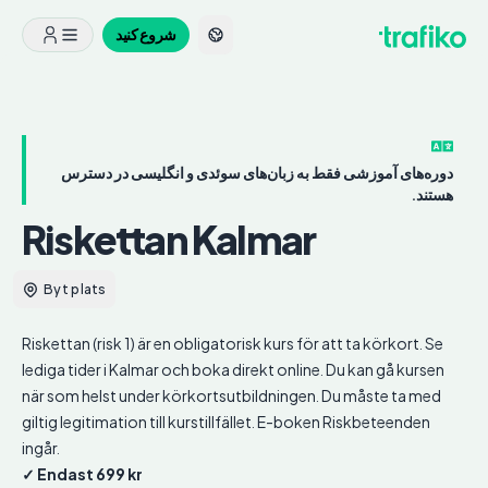
شروع کنید
دوره‌های آموزشی فقط به زبان‌های سوئدی و انگلیسی در دسترس
هستند.
Riskettan
Kalmar
Byt plats
Riskettan (risk 1) är en obligatorisk kurs för att ta körkort. Se
lediga tider i Kalmar och boka direkt online. Du kan gå kursen
när som helst under körkortsutbildningen. Du måste ta med
giltig legitimation till kurstillfället. E-boken Riskbeteenden
ingår.
✓ Endast 699 kr