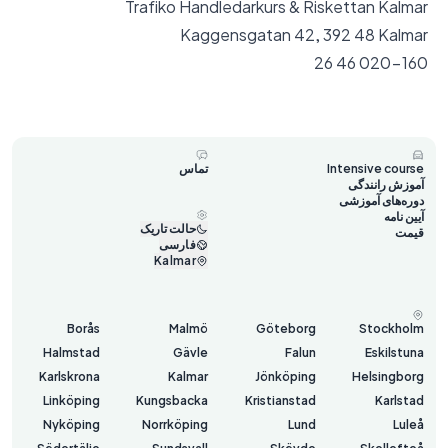
Trafiko Handledarkurs & Riskettan Kalmar
Kaggensgatan 42, 392 48 Kalmar
020-160 46 26
Intensive course
تماس
آموزش رانندگی
دوره‌های آموزشی
آیین نامه
حالت تاریک
قیمت
فارسی
Kalmar
Borås
Malmö
Göteborg
Stockholm
Halmstad
Gävle
Falun
Eskilstuna
Karlskrona
Kalmar
Jönköping
Helsingborg
Linköping
Kungsbacka
Kristianstad
Karlstad
Nyköping
Norrköping
Lund
Luleå