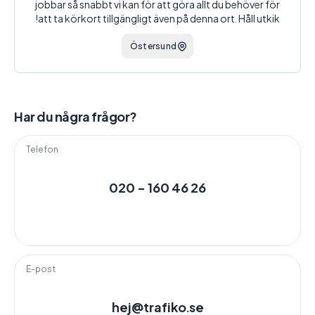
jobbar så snabbt vi kan för att göra allt du behöver för
att ta körkort tillgängligt även på denna ort. Håll utkik!
Östersund
Har du några frågor?
Telefon
020 - 160 46 26
E-post
hej@trafiko.se