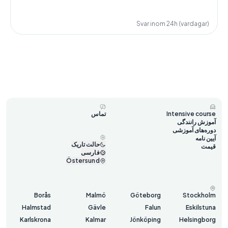
Svar inom 24h (vardagar)
Intensive course
تماس
آموزش رانندگی
دوره‌های آموزشی
آیین نامه
حالت تاریک
قیمت
فارسی
Östersund
Borås
Malmö
Göteborg
Stockholm
Halmstad
Gävle
Falun
Eskilstuna
Karlskrona
Kalmar
Jönköping
Helsingborg