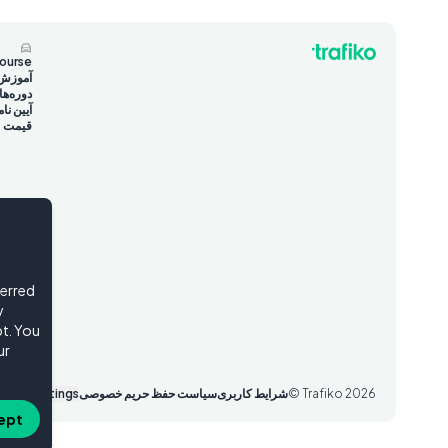
course
آموزش 
دوره‌ه
آیین نام
قیمت
ferred
y
t. You
ur
2026
© Trafiko
شرایط کاربری
سیاست حفظ حریم خصوصی
okie Settings
ept