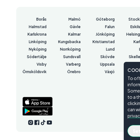
Borås
Malmö
Göteborg
Stock
Halmstad
Gävle
Falun
Eskil
Karlskrona
Kalmar
Jönköping
Helsin
Linköping
Kungsbacka
Kristianstad
Kar
Nyköping
Norrköping
Lund
Södertälje
Sundsvall
Skövde
Skell
Visby
Varberg
Uppsala
COOK
Örnsköldsvik
Örebro
Växjö
Väs
To off
Öster
inform
Some o
to a t
click
can wi
privac
Se