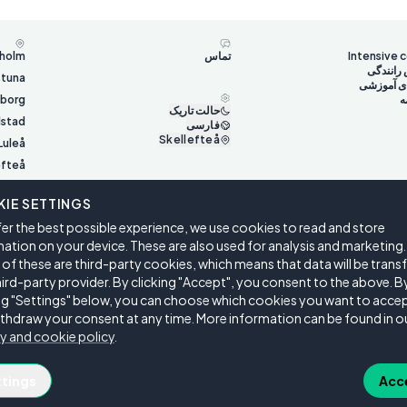
Intensive 
تماس
holm
رانندگی
stuna
ای آموزشی
ه
gborg
حالت تاریک
lstad
فارسی
Skellefteå
Luleå
efteå
Umeå
IE SETTINGS
terås
er the best possible experience, we use cookies to read and store
sund
ation on your device. These are also used for analysis and marketing.
f these are third-party cookies, which means that data will be trans
hird-party provider. By clicking "Accept", you consent to the above. B
ing "Settings" below, you can choose which cookies you want to accep
thdraw your consent at any time. More information can be found in o
y and cookie policy
.
Co
ttings
Acc