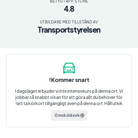
BETYG I APP STORE
4.8
UTBILDARE MED TILLSTÅND AV
Transportstyrelsen
Kommer snart!
I dagsläget erbjuder vi inte intensivkurs på denna ort. Vi
jobbar så snabbt vi kan för att göra allt du behöver för
att ta körkort tillgängligt även på denna ort. Håll utkik!
Örnsköldsvik