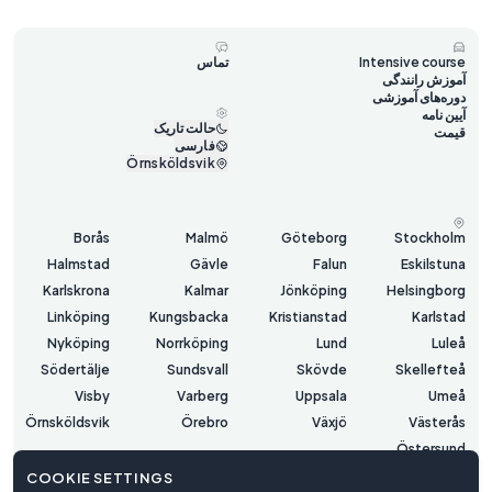
Intensive course
تماس
آموزش رانندگی
دوره‌های آموزشی
آیین نامه
حالت تاریک
قیمت
فارسی
Örnsköldsvik
Borås
Malmö
Göteborg
Stockholm
Halmstad
Gävle
Falun
Eskilstuna
Karlskrona
Kalmar
Jönköping
Helsingborg
Linköping
Kungsbacka
Kristianstad
Karlstad
Nyköping
Norrköping
Lund
Luleå
Södertälje
Sundsvall
Skövde
Skellefteå
Visby
Varberg
Uppsala
Umeå
Örnsköldsvik
Örebro
Växjö
Västerås
Östersund
COOKIE SETTINGS