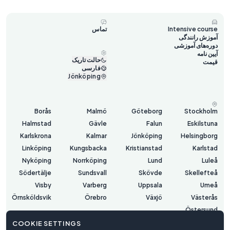
Intensive course
تماس
آموزش رانندگی
دوره‌های آموزشی
آیین نامه
حالت تاریک
قیمت
فارسی
Jönköping
Borås
Malmö
Göteborg
Stockholm
Halmstad
Gävle
Falun
Eskilstuna
Karlskrona
Kalmar
Jönköping
Helsingborg
Linköping
Kungsbacka
Kristianstad
Karlstad
Nyköping
Norrköping
Lund
Luleå
Södertälje
Sundsvall
Skövde
Skellefteå
Visby
Varberg
Uppsala
Umeå
Örnsköldsvik
Örebro
Växjö
Västerås
Östersund
COOKIE SETTINGS