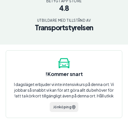
BETYG I APP STORE
4.8
UTBILDARE MED TILLSTÅND AV
Transportstyrelsen
Kommer snart!
I dagsläget erbjuder vi inte intensivkurs på denna ort. Vi
jobbar så snabbt vi kan för att göra allt du behöver för
att ta körkort tillgängligt även på denna ort. Håll utkik!
Jönköping