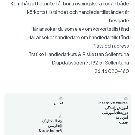
Kom ihåg att du inte får börja övningsköra förrän både
körkortstillståndet och handledartillståndet är
beviljade.
Här ansöker du som elev om körkortstillstånd
Här ansöker handledare om handledartillstånd
Plats och adress
Trafiko Handledarkurs & Riskettan Sollentuna
Djupdalsvägen 7, 192 51 Sollentuna
020-160 46 26
Intensive course
تماس
آموزش رانندگی
دوره‌های آموزشی
آیین نامه
حالت تاریک
قیمت
فارسی
Stockholm