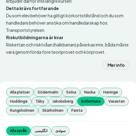
erbjuder därför inte längre kursen.
Detta krävs fortfarande
Du som elev behöver ha giltigt körkortstillstånd och du som
handledare behöver ansöka om handledarskap hos
Transportstyrelsen.
Riskutbildningarna är kvar
Riskettan och risktvåan (halkbanan) påverkas inte, båda måste
vara genomförda före teoriprovet och körprovet.
Mer info
Alla platser
Södermalm
Solna
Nacka
Haninge
Huddinge
Täby
Jakobsberg
Sollentuna
Vasastan
Kungsholmen
Skärholmen
Farsta
سوئدی
انگلیسی
Alla språk