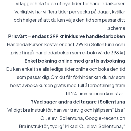
Vi lägger hela tiden ut nya tider för handledarkurser.
Vanligtvis har vi flera tider per vecka på dagar, kvällar
och helger så att du kan välja den tid som passar ditt
schema.
Prisvärt – endast 299 kr inklusive handledarboken
Handledarkursen kostar endast 299 kr i Sollentuna och i
priset ingår handledarboken som e-bok (värde 398 kr).
Enkel bokning online med gratis avbokning
Du kan enkelt se alla lediga tider online och boka den tid
som passar dig. Om du får förhinder kan du när som
helst avboka kursen gratis med full återbetalning fram
till 24 timmar innan kursstart.
Vad säger andra deltagare i Sollentuna?
“Väldigt bra instruktör, han var trevlig och hjälpsam” Lisa
O., elev i Sollentuna,
Google-recension
“Bra instruktör, tydlig” Mikael O., elev i Sollentuna,