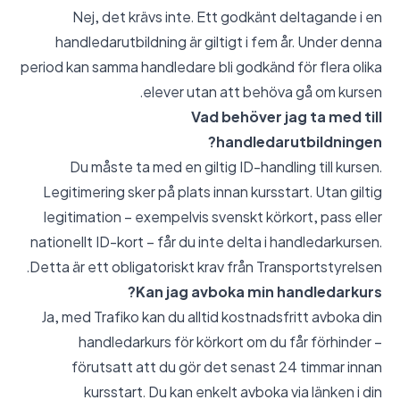
Nej, det krävs inte. Ett godkänt deltagande i en
handledarutbildning är giltigt i fem år. Under denna
period kan samma handledare bli godkänd för flera olika
elever utan att behöva gå om kursen.
Vad behöver jag ta med till
handledarutbildningen?
Du måste ta med en giltig ID-handling till kursen.
Legitimering sker på plats innan kursstart. Utan giltig
legitimation – exempelvis svenskt körkort, pass eller
nationellt ID-kort – får du inte delta i handledarkursen.
Detta är ett obligatoriskt krav från Transportstyrelsen.
Kan jag avboka min handledarkurs?
Ja, med Trafiko kan du alltid kostnadsfritt avboka din
handledarkurs för körkort om du får förhinder –
förutsatt att du gör det senast 24 timmar innan
kursstart. Du kan enkelt avboka via länken i din