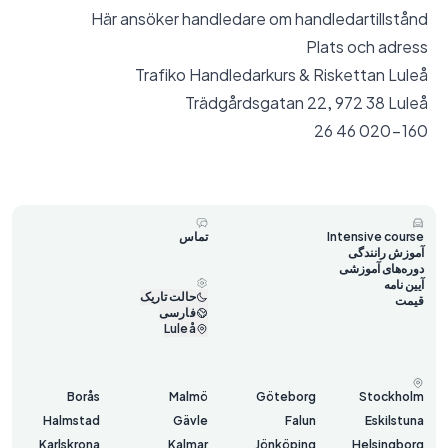
Här ansöker handledare om handledartillstånd
Plats och adress
Trafiko Handledarkurs & Riskettan Luleå
Trädgårdsgatan 22, 972 38 Luleå
020-160 46 26
Intensive course
تماس
آموزش رانندگی
دوره‌های آموزشی
آیین نامه
حالت تاریک
قیمت
فارسی
Luleå
Borås
Malmö
Göteborg
Stockholm
Halmstad
Gävle
Falun
Eskilstuna
Karlskrona
Kalmar
Jönköping
Helsingborg