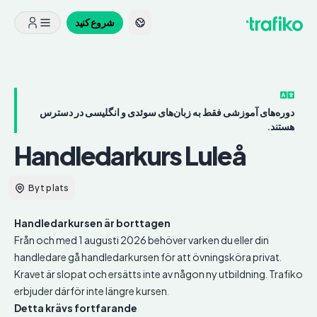
شروع کنید
دوره‌های آموزشی فقط به زبان‌های سوئدی و انگلیسی در دسترس
هستند.
Handledarkurs
Luleå
Byt plats
Handledarkursen är borttagen
Från och med 1 augusti 2026 behöver varken du eller din
handledare gå handledarkursen för att övningsköra privat.
Kravet är slopat och ersätts inte av någon ny utbildning. Trafiko
erbjuder därför inte längre kursen.
Detta krävs fortfarande