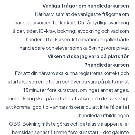
Vanliga frågor om handledarkursen
Här har vi samlat de vanligaste frågorna om
handledarkursen för körkort. Du får tydliga svar kring
ålder, tider, ID-krav, bokning, avbokning och vad som
händer efter kursen. Informationen gäller både
handledare och elever som ska övningsköra privat.
Vilken tid ska jag vara på plats för
handledarkursen?
För att din närvaro ska kunna registreras korrekt och
starta kursen enligt plan behöver du vara på plats minst
15 minuter före kursstart, om inget annat anges.
Incheckning sker på plats hos Trafiko, och det är viktigt
att komma i god tid – annars riskerar du att inte få delta i
handledarutbildningen.
OBS: Bokning måste göras och betalas via appen eller
hemsidan senast 1 timme före kursstart – det går inte