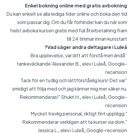
Enkel bokning online med gratis avbokning
Du kan enkelt se alla lediga tider online och boka den tid
som passar dig. Om du får förhinder kan du när som
helst avboka kursen gratis med full återbetalning fram
till 24 timmar innan kursstart.
Vad säger andra deltagare i Luleå?
“Bra upplevelse, var lätt att förstå men ändå
tankeväckande”Alexander B., elev i Luleå,
Google-
recension
"Tack för en tydlig och lättförståelig kurs! Det var
smidigt att följa med och jag känner mig mer säker nu.
Rekommenderas!" Shukri H., elev i Luleå,
Google-
recension
"Mycket trevlig personal, riktigt fint upplägg.
Rekommenderar verkligen att ta kurser via dom."
Jessica L., elev i Luleå,
Google-recension