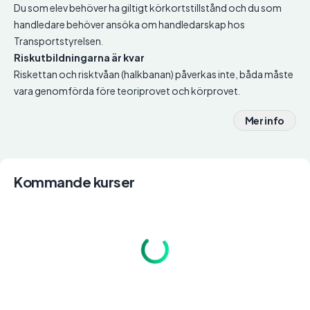
Du som elev behöver ha giltigt körkortstillstånd och du som
handledare behöver ansöka om handledarskap hos
Transportstyrelsen.
Riskutbildningarna är kvar
Riskettan och risktvåan (halkbanan) påverkas inte, båda måste
vara genomförda före teoriprovet och körprovet.
Mer info
Kommande kurser