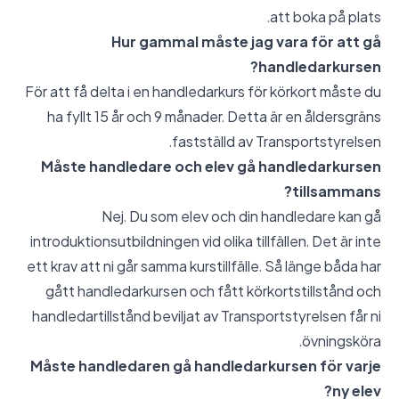
att boka på plats.
Hur gammal måste jag vara för att gå
handledarkursen?
För att få delta i en handledarkurs för körkort måste du
ha fyllt 15 år och 9 månader. Detta är en åldersgräns
fastställd av Transportstyrelsen.
Måste handledare och elev gå handledarkursen
tillsammans?
Nej. Du som elev och din handledare kan gå
introduktionsutbildningen vid olika tillfällen. Det är inte
ett krav att ni går samma kurstillfälle. Så länge båda har
gått handledarkursen och fått körkortstillstånd och
handledartillstånd beviljat av Transportstyrelsen får ni
övningsköra.
Måste handledaren gå handledarkursen för varje
ny elev?