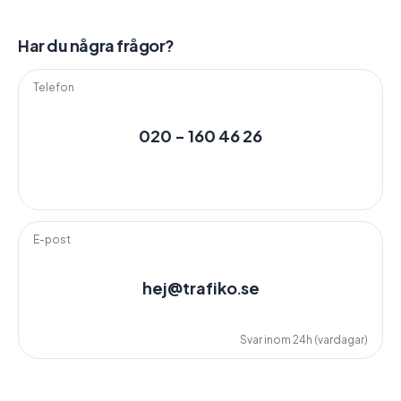
Har du några frågor?
Telefon
020 - 160 46 26
E-post
hej@trafiko.se
Svar inom 24h (vardagar)