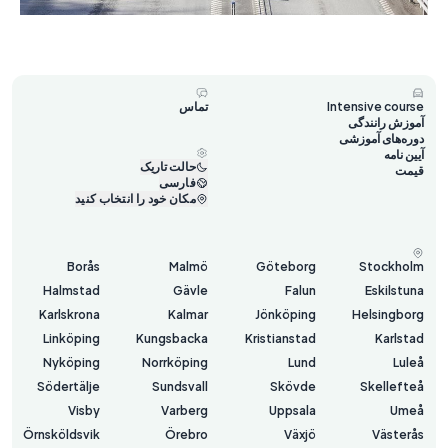
Intensive course
تماس
آموزش رانندگی
دوره‌های آموزشی
آیین نامه
حالت تاریک
قیمت
فارسی
مکان خود را انتخاب کنید
Borås
Malmö
Göteborg
Stockholm
Halmstad
Gävle
Falun
Eskilstuna
Karlskrona
Kalmar
Jönköping
Helsingborg
Linköping
Kungsbacka
Kristianstad
Karlstad
Nyköping
Norrköping
Lund
Luleå
Södertälje
Sundsvall
Skövde
Skellefteå
Visby
Varberg
Uppsala
Umeå
Örnsköldsvik
Örebro
Växjö
Västerås