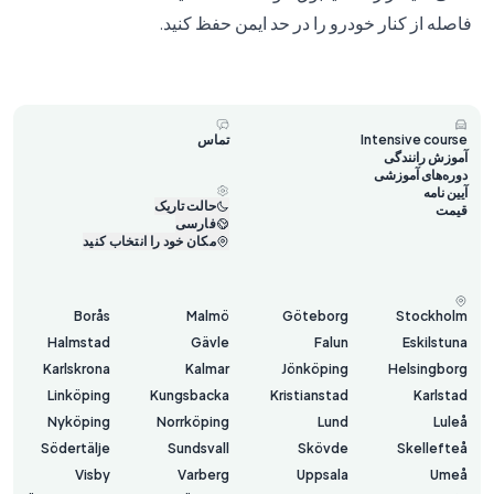
فاصله از کنار خودرو را در حد ایمن حفظ کنید.
Intensive course
تماس
آموزش رانندگی
دوره‌های آموزشی
آیین نامه
حالت تاریک
قیمت
فارسی
مکان خود را انتخاب کنید
Borås
Malmö
Göteborg
Stockholm
Halmstad
Gävle
Falun
Eskilstuna
Karlskrona
Kalmar
Jönköping
Helsingborg
Linköping
Kungsbacka
Kristianstad
Karlstad
Nyköping
Norrköping
Lund
Luleå
Södertälje
Sundsvall
Skövde
Skellefteå
Visby
Varberg
Uppsala
Umeå