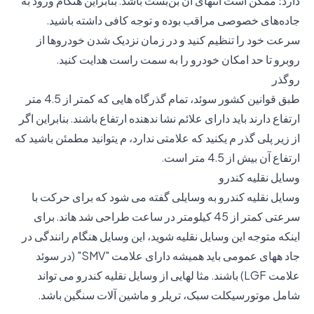
دارد؛ ممکن است انتهای آن بن‌بست باشد. بنابراین هنگام ورود به
جاده‌های خصوصی مراقب بوده و توجه کافی داشته باشید.
سرعت خود را تنظیم کنید و در زمان نزدیک شدن خودروها از
روبرو تا حد امکان خودرو را به سمت راست هدایت کنید.
روگذر
طبق قوانین کشور سوئد، تمام گذرگاه هایی که کمتر از 4.5 متر
ارتفاع دارند باید دارای علائم نشا ندهنده ارتفاع باشند. بنابراین اگر
از زیر پلی گذر م یکنید که علامتی ندارد، م یتوانید مطمئن باشید که
ارتفاع آن بیش از 4.5 متر است.
وسایل نقلیه کندرو
وسایل نقلیه کندرو به وسایلی گفته می شود که برای حرکت با
سرعتی کمتر از 45 کیلومتر در ساعت طراحی شد هاند. برای
اینکه متوجه این وسایل نقلیه شوید، این وسایل هنگام رانندگی در
جاد ههای عمومی باید همیشه دارای علامت "SMV" (در سوئد
علامت LGF) باشند. مثا لهایی از وسایل نقلیه کندرو می تواند
شامل موتورسیکلت سبک، تریلر و ماشین آلات سنگین باشد.