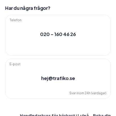
Har du några frågor?
Telefon
020 - 160 46 26
E-post
hej@trafiko.se
Svar inom 24h (vardagar)
Handledarkurs för körkort i Luleå – Boka din