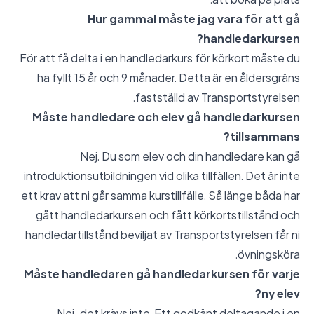
Hur gammal måste jag vara för att gå
handledarkursen?
För att få delta i en handledarkurs för körkort måste du
ha fyllt 15 år och 9 månader. Detta är en åldersgräns
fastställd av Transportstyrelsen.
Måste handledare och elev gå handledarkursen
tillsammans?
Nej. Du som elev och din handledare kan gå
introduktionsutbildningen vid olika tillfällen. Det är inte
ett krav att ni går samma kurstillfälle. Så länge båda har
gått handledarkursen och fått körkortstillstånd och
handledartillstånd beviljat av Transportstyrelsen får ni
övningsköra.
Måste handledaren gå handledarkursen för varje
ny elev?
Nej, det krävs inte. Ett godkänt deltagande i en