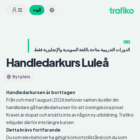
البدء
الدورات التدريبية متاحة باللغة السويدية والإنجليزية فقط.
Handledarkurs
Luleå
Byt plats
Handledarkursen är borttagen
Från och med 1 augusti 2026 behöver varken du eller din
handledare gå handledarkursen för att övningsköra privat.
Kravet är slopat och ersätts inte av någon ny utbildning. Trafiko
erbjuder därför inte längre kursen.
Detta krävs fortfarande
Du som elev behöver ha giltigt körkortstillstånd och du som