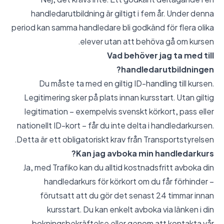
handledarutbildning är giltigt i fem år. Under denna
period kan samma handledare bli godkänd för flera olika
elever utan att behöva gå om kursen.
Vad behöver jag ta med till
handledarutbildningen?
Du måste ta med en giltig ID-handling till kursen.
Legitimering sker på plats innan kursstart. Utan giltig
legitimation – exempelvis svenskt körkort, pass eller
nationellt ID-kort – får du inte delta i handledarkursen.
Detta är ett obligatoriskt krav från Transportstyrelsen.
Kan jag avboka min handledarkurs?
Ja, med Trafiko kan du alltid kostnadsfritt avboka din
handledarkurs för körkort om du får förhinder –
förutsatt att du gör det senast 24 timmar innan
kursstart. Du kan enkelt avboka via länken i din
bokningsbekräftelse eller genom att kontakta vår