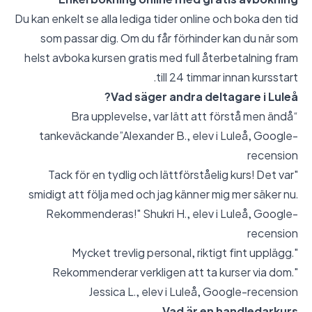
Du kan enkelt se alla lediga tider online och boka den tid
som passar dig. Om du får förhinder kan du när som
helst avboka kursen gratis med full återbetalning fram
till 24 timmar innan kursstart.
Vad säger andra deltagare i Luleå?
“Bra upplevelse, var lätt att förstå men ändå
tankeväckande”Alexander B., elev i Luleå,
Google-
recension
"Tack för en tydlig och lättförståelig kurs! Det var
smidigt att följa med och jag känner mig mer säker nu.
Rekommenderas!" Shukri H., elev i Luleå,
Google-
recension
"Mycket trevlig personal, riktigt fint upplägg.
Rekommenderar verkligen att ta kurser via dom."
Jessica L., elev i Luleå,
Google-recension
Vad är en handledarkurs