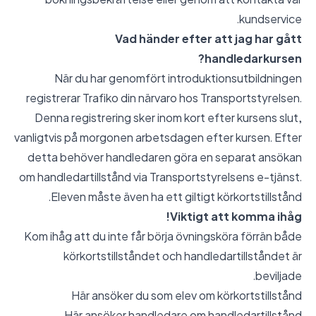
kundservice.
Vad händer efter att jag har gått
handledarkursen?
När du har genomfört introduktionsutbildningen
registrerar Trafiko din närvaro hos Transportstyrelsen.
Denna registrering sker inom kort efter kursens slut,
vanligtvis på morgonen arbetsdagen efter kursen. Efter
detta behöver handledaren göra en separat ansökan
om handledartillstånd via Transportstyrelsens e-tjänst.
Eleven måste även ha ett giltigt körkortstillstånd.
Viktigt att komma ihåg!
Kom ihåg att du inte får börja övningsköra förrän både
körkortstillståndet och handledartillståndet är
beviljade.
Här ansöker du som elev om körkortstillstånd
Här ansöker handledare om handledartillstånd