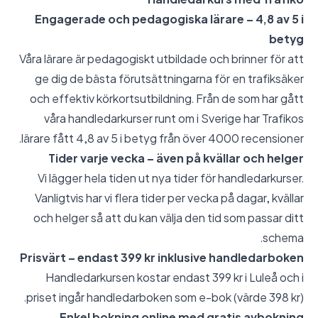
Engagerade och pedagogiska lärare – 4,8 av 5 i
betyg
Våra lärare är pedagogiskt utbildade och brinner för att
ge dig de bästa förutsättningarna för en trafiksäker
och effektiv körkortsutbildning. Från de som har gått
våra handledarkurser runt om i Sverige har Trafikos
lärare fått 4,8 av 5 i betyg från över 4000 recensioner.
Tider varje vecka – även på kvällar och helger
Vi lägger hela tiden ut nya tider för handledarkurser.
Vanligtvis har vi flera tider per vecka på dagar, kvällar
och helger så att du kan välja den tid som passar ditt
schema.
Prisvärt – endast 399 kr inklusive handledarboken
Handledarkursen kostar endast 399 kr i Luleå och i
priset ingår handledarboken som e-bok (värde 398 kr).
Enkel bokning online med gratis avbokning